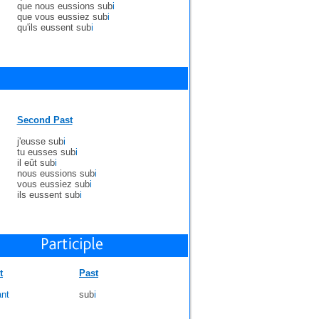
que nous eussions sub
i
que vous eussiez sub
i
qu'ils eussent sub
i
Second Past
j'eusse sub
i
tu eusses sub
i
il eût sub
i
nous eussions sub
i
vous eussiez sub
i
ils eussent sub
i
t
Past
ant
sub
i