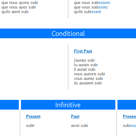
que nous ayons sub
i
que nous sub
issions
que vous ayez sub
i
que vous sub
issiez
qu'ils aient sub
i
qu'ils sub
issent
First Past
j'aurais sub
i
tu aurais sub
i
il aurait sub
i
nous aurions sub
i
vous auriez sub
i
ils auraient sub
i
Present
Past
Presen
subir
avoir sub
i
sub
iss