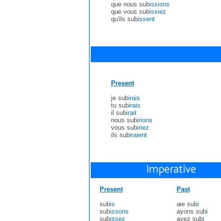
que nous sub
issions
que vous sub
issiez
qu'ils sub
issent
Present
je sub
irais
tu sub
irais
il sub
irait
nous sub
irions
vous sub
iriez
ils sub
iraient
Present
Past
sub
is
aie sub
i
sub
issons
ayons sub
i
sub
issez
ayez sub
i