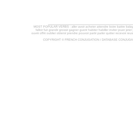
MOST POPULAR VERBS :
aller
avoir
acheter
attendre
boire
battre
bala
falloir
fuir
grandir
grossir
gagner
guerir
habiter
habiller
inviter
jouer
jeter
ouvrir
offrir
oublier
obtenir
prendre
pouvoir
partir
parler
quitter
recevoir
reus
COPYRIGHT ©
FRENCH CONJUGATION
/ DATABASE
CONJUGA