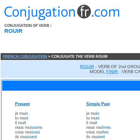
CONJUGATION OF VERB :
ROUIR
FRENCH CONJUGATION
> CONJUGATE THE VERB ROUIR
ROUIR
- VERB OF 2nd GROU
MODEL
FINIR
- VERB C
Present
Simple Past
je rou
is
je rou
is
tu rou
is
tu rou
is
il rou
it
il rou
it
nous rou
issons
nous rou
îmes
vous rou
issez
vous rou
îtes
ils rou
issent
ils rou
irent