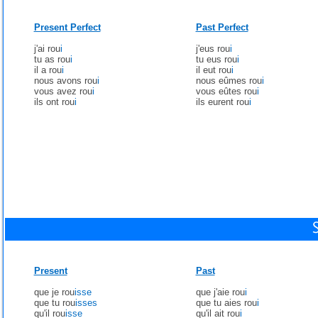
Present Perfect
Past Perfect
j'ai rou
i
j'eus rou
i
tu as rou
i
tu eus rou
i
il a rou
i
il eut rou
i
nous avons rou
i
nous eûmes rou
i
vous avez rou
i
vous eûtes rou
i
ils ont rou
i
ils eurent rou
i
Present
Past
que je rou
isse
que j'aie rou
i
que tu rou
isses
que tu aies rou
i
qu'il rou
isse
qu'il ait rou
i