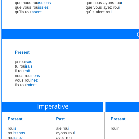
que nous rou
issions
que nous ayons rou
i
que vous rou
issiez
que vous ayez rou
i
qu'ils rou
issent
qu'ils aient rou
i
Present
je rou
irais
tu rou
irais
il rou
irait
nous rou
irions
vous rou
iriez
ils rou
iraient
Present
Past
Present
rou
is
aie rou
i
rouir
rou
issons
ayons rou
i
rou
issez
ayez rou
i