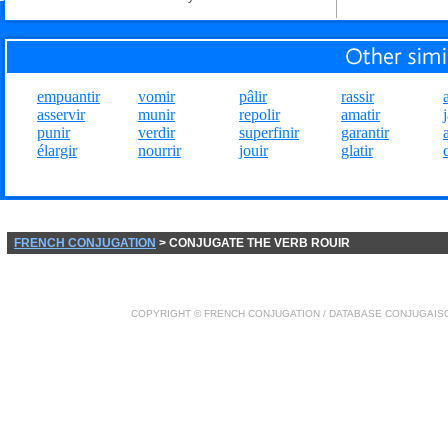
empuantir
vomir
pâlir
rassir
asservir
munir
repolir
amatir
punir
verdir
superfinir
garantir
élargir
nourrir
jouir
glatir
FRENCH CONJUGATION
> CONJUGATE THE VERB ROUIR
COPYRIGHT ©
FRENCH CONJUGATION
/ DATABASE
CONJUGAIS