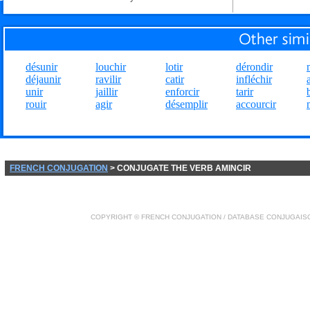
désunir
louchir
lotir
dérondir
déjaunir
ravilir
catir
infléchir
unir
jaillir
enforcir
tarir
rouir
agir
désemplir
accourcir
FRENCH CONJUGATION
> CONJUGATE THE VERB AMINCIR
COPYRIGHT ©
FRENCH CONJUGATION
/ DATABASE
CONJUGAIS