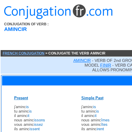
CONJUGATION OF VERB :
AMINCIR
FRENCH CONJUGATION
> CONJUGATE THE VERB AMINCIR
AMINCIR
- VERB OF 2nd GRO
MODEL
FINIR
- VERB C
ALLOWS PRONOMIN
Present
Simple Past
j'aminc
is
j'aminc
is
tu aminc
is
tu aminc
is
il aminc
it
il aminc
it
nous aminc
issons
nous aminc
îmes
vous aminc
issez
vous aminc
îtes
ils aminc
issent
ils aminc
irent