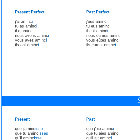
Present Perfect
Past Perfect
j'ai aminc
i
j'eus aminc
i
tu as aminc
i
tu eus aminc
i
il a aminc
i
il eut aminc
i
nous avons aminc
i
nous eûmes aminc
i
vous avez aminc
i
vous eûtes aminc
i
ils ont aminc
i
ils eurent aminc
i
Present
Past
que j'aminc
isse
que j'aie aminc
i
que tu aminc
isses
que tu aies aminc
i
qu'il aminc
isse
qu'il ait aminc
i