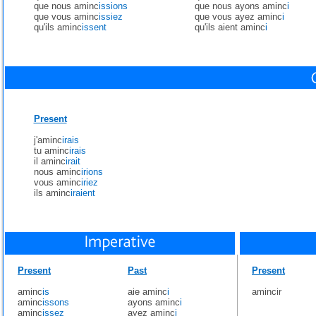
que nous aminc
issions
que nous ayons aminc
i
que vous aminc
issiez
que vous ayez aminc
i
qu'ils aminc
issent
qu'ils aient aminc
i
Present
j'aminc
irais
tu aminc
irais
il aminc
irait
nous aminc
irions
vous aminc
iriez
ils aminc
iraient
Present
Past
Present
aminc
is
aie aminc
i
amincir
aminc
issons
ayons aminc
i
aminc
issez
ayez aminc
i