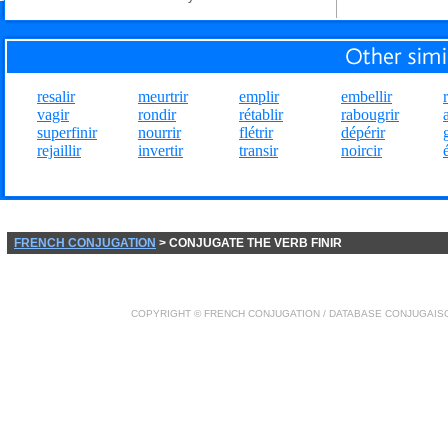
resalir
meurtrir
emplir
embellir
vagir
rondir
rétablir
rabougrir
superfinir
nourrir
flétrir
dépérir
rejaillir
invertir
transir
noircir
FRENCH CONJUGATION
> CONJUGATE THE VERB FINIR
COPYRIGHT ©
FRENCH CONJUGATION
/ DATABASE
CONJUGAIS