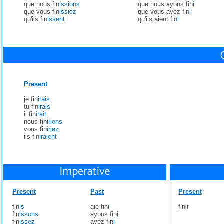
que nous fin
issions
que nous ayons fin
i
que vous fin
issiez
que vous ayez fin
i
qu'ils fin
issent
qu'ils aient fin
i
Present
je fin
irais
tu fin
irais
il fin
irait
nous fin
irions
vous fin
iriez
ils fin
iraient
Present
Past
Present
fin
is
aie fin
i
finir
fin
issons
ayons fin
i
fin
issez
ayez fin
i