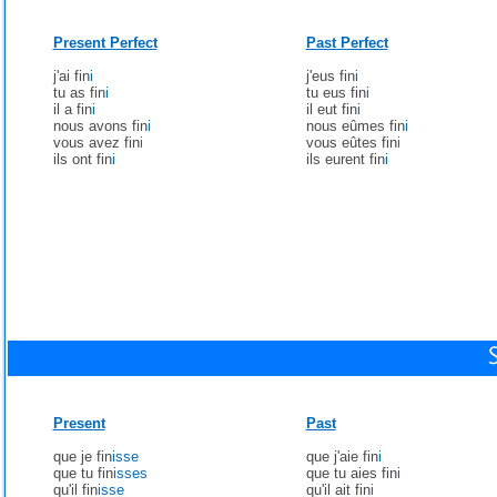
Present Perfect
Past Perfect
j'ai fin
i
j'eus fin
i
tu as fin
i
tu eus fin
i
il a fin
i
il eut fin
i
nous avons fin
i
nous eûmes fin
i
vous avez fin
i
vous eûtes fin
i
ils ont fin
i
ils eurent fin
i
Present
Past
que je fin
isse
que j'aie fin
i
que tu fin
isses
que tu aies fin
i
qu'il fin
isse
qu'il ait fin
i