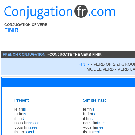
CONJUGATION OF VERB :
FINIR
FRENCH CONJUGATION
> CONJUGATE THE VERB FINIR
FINIR
- VERB OF 2nd GROU
MODEL VERB - VERB CA
Present
Simple Past
je fin
is
je fin
is
tu fin
is
tu fin
is
il fin
it
il fin
it
nous fin
issons
nous fin
îmes
vous fin
issez
vous fin
îtes
ils fin
issent
ils fin
irent