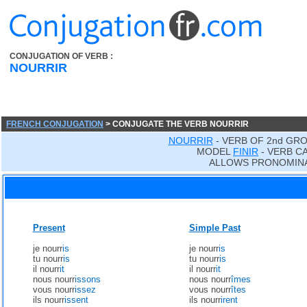
CONJUGATION OF VERB :
NOURRIR
FRENCH CONJUGATION
> CONJUGATE THE VERB NOURRIR
NOURRIR
- VERB OF 2nd GRO
MODEL
FINIR
- VERB C
ALLOWS PRONOMINA
Present
Simple Past
je nourr
is
je nourr
is
tu nourr
is
tu nourr
is
il nourr
it
il nourr
it
nous nourr
issons
nous nourr
îmes
vous nourr
issez
vous nourr
îtes
ils nourr
issent
ils nourr
irent