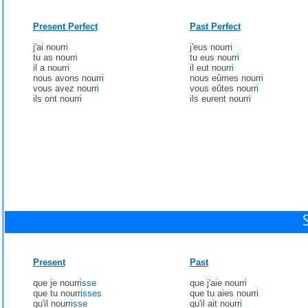
Present Perfect
Past Perfect
j'ai nourr
i
j'eus nourr
i
tu as nourr
i
tu eus nourr
i
il a nourr
i
il eut nourr
i
nous avons nourr
i
nous eûmes nourr
i
vous avez nourr
i
vous eûtes nourr
i
ils ont nourr
i
ils eurent nourr
i
Present
Past
que je nourr
isse
que j'aie nourr
i
que tu nourr
isses
que tu aies nourr
i
qu'il nourr
isse
qu'il ait nourr
i