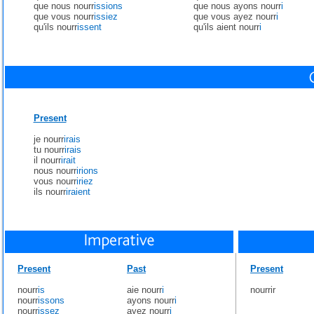
que nous nourr
issions
que nous ayons nourr
i
que vous nourr
issiez
que vous ayez nourr
i
qu'ils nourr
issent
qu'ils aient nourr
i
Present
je nourr
irais
tu nourr
irais
il nourr
irait
nous nourr
irions
vous nourr
iriez
ils nourr
iraient
Present
Past
Present
nourr
is
aie nourr
i
nourrir
nourr
issons
ayons nourr
i
nourr
issez
ayez nourr
i