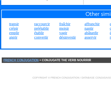
transir
raccourcir
fraîchir
affranchir
crépir
préétablir
moisir
nantir
emplir
établir
vagir
abâtardir
aigrir
convertir
désinvestir
asservir
FRENCH CONJUGATION
> CONJUGATE THE VERB NOURRIR
COPYRIGHT ©
FRENCH CONJUGATION
/ DATABASE
CONJUGAIS