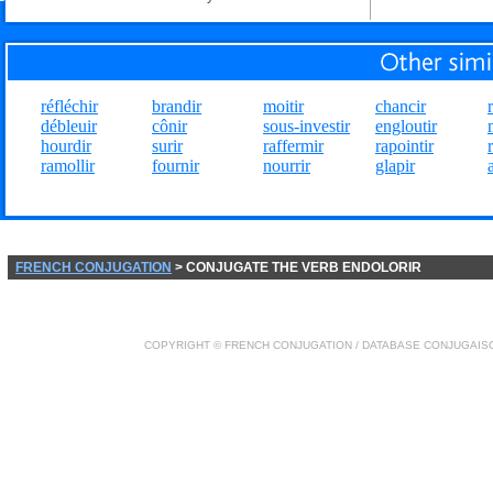
réfléchir
brandir
moitir
chancir
débleuir
cônir
sous-investir
engloutir
hourdir
surir
raffermir
rapointir
ramollir
fournir
nourrir
glapir
FRENCH CONJUGATION
> CONJUGATE THE VERB ENDOLORIR
COPYRIGHT ©
FRENCH CONJUGATION
/ DATABASE
CONJUGAIS