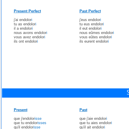
Present Perfect
Past Perfect
j'ai endolor
i
j'eus endolor
i
tu as endolor
i
tu eus endolor
i
il a endolor
i
il eut endolor
i
nous avons endolor
i
nous eûmes endolor
i
vous avez endolor
i
vous eûtes endolor
i
ils ont endolor
i
ils eurent endolor
i
Present
Past
que j'endolor
isse
que j'aie endolor
i
que tu endolor
isses
que tu aies endolor
i
qu'il endolor
isse
qu'il ait endolor
i