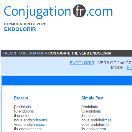
CONJUGATION OF VERB :
ENDOLORIR
FRENCH CONJUGATION
> CONJUGATE THE VERB ENDOLORIR
ENDOLORIR
- VERB OF 2nd GR
MODEL
FI
Present
Simple Past
j'endolor
is
j'endolor
is
tu endolor
is
tu endolor
is
il endolor
it
il endolor
it
nous endolor
issons
nous endolor
îmes
vous endolor
issez
vous endolor
îtes
ils endolor
issent
ils endolor
irent