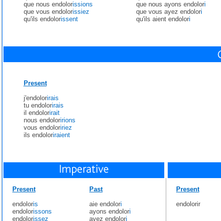
que nous endolor
issions
que nous ayons endolor
i
que vous endolor
issiez
que vous ayez endolor
i
qu'ils endolor
issent
qu'ils aient endolor
i
Present
j'endolor
irais
tu endolor
irais
il endolor
irait
nous endolor
irions
vous endolor
iriez
ils endolor
iraient
Present
Past
Present
endolor
is
aie endolor
i
endolorir
endolor
issons
ayons endolor
i
endolor
issez
ayez endolor
i