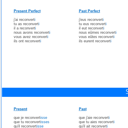
Present Perfect
Past Perfect
j'ai reconvert
i
j'eus reconvert
i
tu as reconvert
i
tu eus reconvert
i
il a reconvert
i
il eut reconvert
i
nous avons reconvert
i
nous eûmes reconvert
i
vous avez reconvert
i
vous eûtes reconvert
i
ils ont reconvert
i
ils eurent reconvert
i
Present
Past
que je reconvert
isse
que j'aie reconvert
i
que tu reconvert
isses
que tu aies reconvert
i
qu'il reconvert
isse
qu'il ait reconvert
i