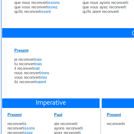
que nous reconvert
issions
que nous ayons reconvert
i
que vous reconvert
issiez
que vous ayez reconvert
i
qu'ils reconvert
issent
qu'ils aient reconvert
i
Present
je reconvert
irais
tu reconvert
irais
il reconvert
irait
nous reconvert
irions
vous reconvert
iriez
ils reconvert
iraient
Present
Past
Present
reconvert
is
aie reconvert
i
reconvertir
reconvert
issons
ayons reconvert
i
reconvert
issez
ayez reconvert
i