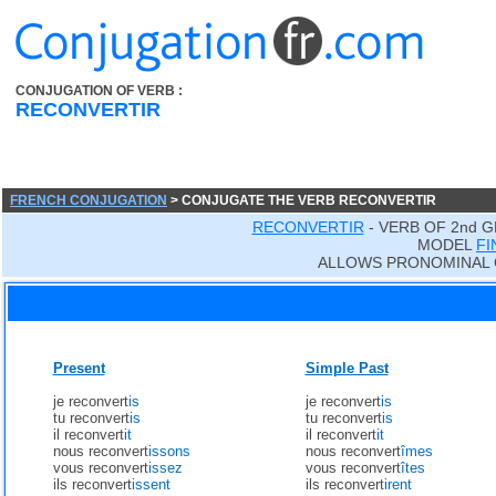
CONJUGATION OF VERB :
RECONVERTIR
FRENCH CONJUGATION
> CONJUGATE THE VERB RECONVERTIR
RECONVERTIR
- VERB OF 2nd 
MODEL
FI
ALLOWS PRONOMINAL 
Present
Simple Past
je reconvert
is
je reconvert
is
tu reconvert
is
tu reconvert
is
il reconvert
it
il reconvert
it
nous reconvert
issons
nous reconvert
îmes
vous reconvert
issez
vous reconvert
îtes
ils reconvert
issent
ils reconvert
irent