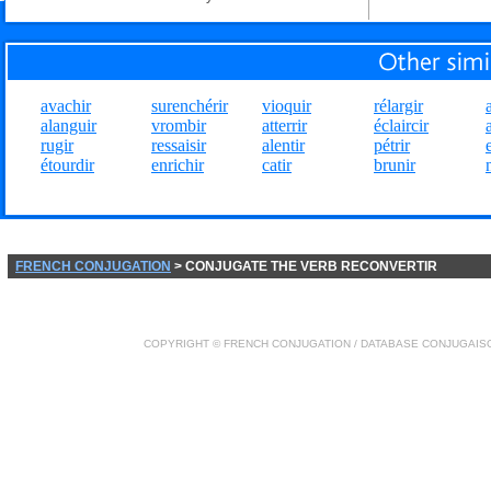
avachir
surenchérir
vioquir
rélargir
alanguir
vrombir
atterrir
éclaircir
rugir
ressaisir
alentir
pétrir
étourdir
enrichir
catir
brunir
FRENCH CONJUGATION
> CONJUGATE THE VERB RECONVERTIR
COPYRIGHT ©
FRENCH CONJUGATION
/ DATABASE
CONJUGAIS