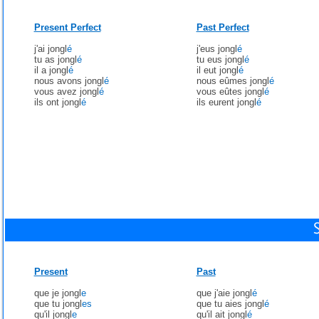
Present Perfect
Past Perfect
j'ai jongl
é
j'eus jongl
é
tu as jongl
é
tu eus jongl
é
il a jongl
é
il eut jongl
é
nous avons jongl
é
nous eûmes jongl
é
vous avez jongl
é
vous eûtes jongl
é
ils ont jongl
é
ils eurent jongl
é
Present
Past
que je jongl
e
que j'aie jongl
é
que tu jongl
es
que tu aies jongl
é
qu'il jongl
e
qu'il ait jongl
é