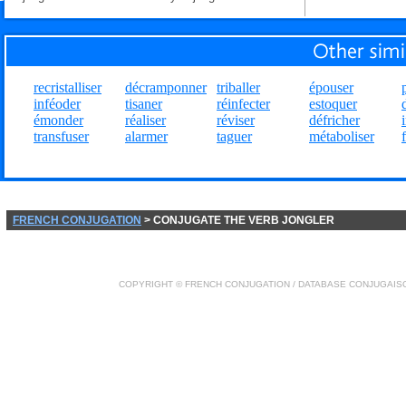
recristalliser
décramponner
triballer
épouser
inféoder
tisaner
réinfecter
estoquer
émonder
réaliser
réviser
défricher
transfuser
alarmer
taguer
métaboliser
FRENCH CONJUGATION
> CONJUGATE THE VERB JONGLER
COPYRIGHT ©
FRENCH CONJUGATION
/ DATABASE
CONJUGAIS