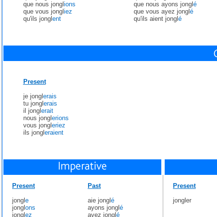
que nous jongl
ions
que nous ayons jongl
é
que vous jongl
iez
que vous ayez jongl
é
qu'ils jongl
ent
qu'ils aient jongl
é
Present
je jongl
erais
tu jongl
erais
il jongl
erait
nous jongl
erions
vous jongl
eriez
ils jongl
eraient
Present
Past
Present
jongl
e
aie jongl
é
jongler
jongl
ons
ayons jongl
é
jongl
ez
ayez jongl
é