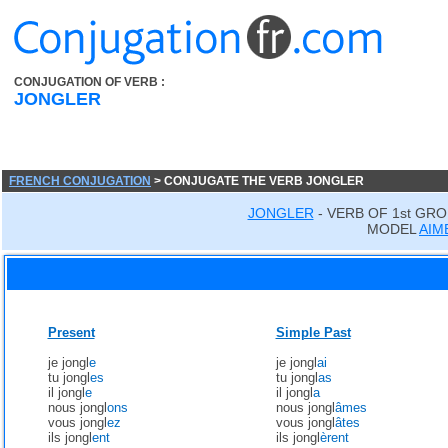
CONJUGATION OF VERB :
JONGLER
FRENCH CONJUGATION
> CONJUGATE THE VERB JONGLER
JONGLER
- VERB OF 1st GRO
MODEL
AIM
Present
Simple Past
je jongl
e
je jongl
ai
tu jongl
es
tu jongl
as
il jongl
e
il jongl
a
nous jongl
ons
nous jongl
âmes
vous jongl
ez
vous jongl
âtes
ils jongl
ent
ils jongl
èrent