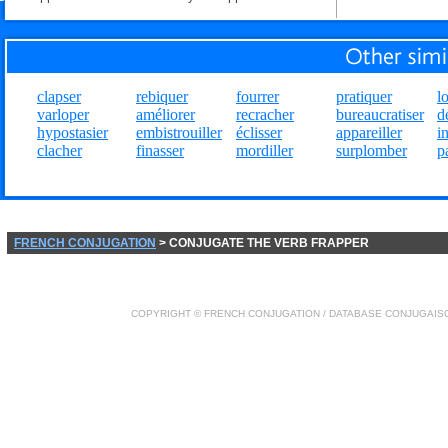
clapser
rebiquer
fourrer
pratiquer
l
varloper
améliorer
recracher
bureaucratiser
d
hypostasier
embistrouiller
éclisser
appareiller
i
clacher
finasser
mordiller
surplomber
p
FRENCH CONJUGATION
> CONJUGATE THE VERB FRAPPER
COPYRIGHT ©
FRENCH CONJUGATION
/ DATABASE
CONJUGAIS