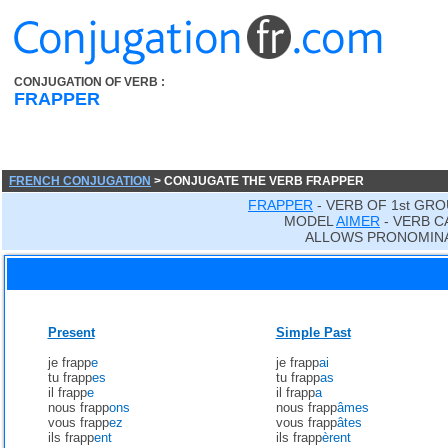
CONJUGATION OF VERB :
FRAPPER
FRENCH CONJUGATION
> CONJUGATE THE VERB FRAPPER
FRAPPER
- VERB OF 1st GRO
MODEL
AIMER
- VERB C
ALLOWS PRONOMINA
Present
Simple Past
je frapp
e
je frapp
ai
tu frapp
es
tu frapp
as
il frapp
e
il frapp
a
nous frapp
ons
nous frapp
âmes
vous frapp
ez
vous frapp
âtes
ils frapp
ent
ils frapp
èrent