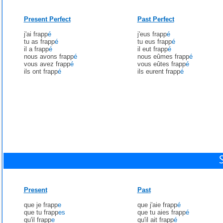
Present Perfect
Past Perfect
j'ai frapp
é
j'eus frapp
é
tu as frapp
é
tu eus frapp
é
il a frapp
é
il eut frapp
é
nous avons frapp
é
nous eûmes frapp
é
vous avez frapp
é
vous eûtes frapp
é
ils ont frapp
é
ils eurent frapp
é
Present
Past
que je frapp
e
que j'aie frapp
é
que tu frapp
es
que tu aies frapp
é
qu'il frapp
e
qu'il ait frapp
é