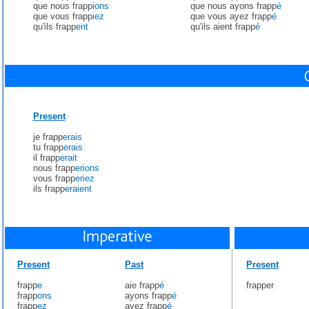
que nous frapp
ions
que nous ayons frapp
é
que vous frapp
iez
que vous ayez frapp
é
qu'ils frapp
ent
qu'ils aient frapp
é
Present
je frapp
erais
tu frapp
erais
il frapp
erait
nous frapp
erions
vous frapp
eriez
ils frapp
eraient
Present
Past
Present
frapp
e
aie frapp
é
frapper
frapp
ons
ayons frapp
é
frapp
ez
ayez frapp
é