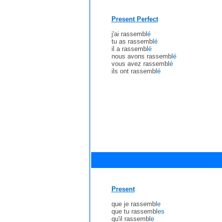
Present Perfect
j'ai rassembl
é
tu as rassembl
é
il a rassembl
é
nous avons rassembl
é
vous avez rassembl
é
ils ont rassembl
é
Present
que je rassembl
e
que tu rassembl
es
qu'il rassembl
e