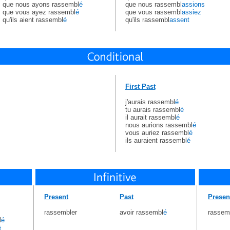
que nous ayons rassembl
é
que nous rassembl
assions
que vous ayez rassembl
é
que vous rassembl
assiez
qu'ils aient rassembl
é
qu'ils rassembl
assent
First Past
j'aurais rassembl
é
tu aurais rassembl
é
il aurait rassembl
é
nous aurions rassembl
é
vous auriez rassembl
é
ils auraient rassembl
é
Present
Past
Presen
rassembler
avoir rassembl
é
rassem
l
é
é