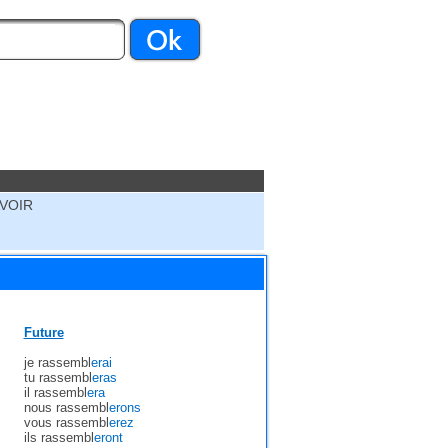
AVOIR
Future
je rassembl
erai
tu rassembl
eras
il rassembl
era
nous rassembl
erons
vous rassembl
erez
ils rassembl
eront