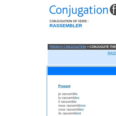
CONJUGATION OF VERB :
RASSEMBLER
FRENCH CONJUGATION
> CONJUGATE TH
RAS
Present
je rassembl
e
tu rassembl
es
il rassembl
e
nous rassembl
ons
vous rassembl
ez
ils rassembl
ent