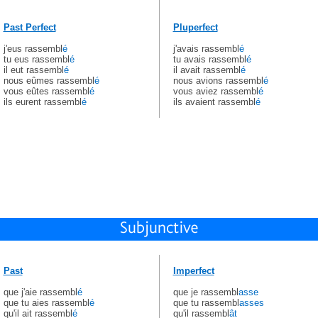
Past Perfect
Pluperfect
j'eus rassembl
é
j'avais rassembl
é
tu eus rassembl
é
tu avais rassembl
é
il eut rassembl
é
il avait rassembl
é
nous eûmes rassembl
é
nous avions rassembl
é
vous eûtes rassembl
é
vous aviez rassembl
é
ils eurent rassembl
é
ils avaient rassembl
é
Past
Imperfect
que j'aie rassembl
é
que je rassembl
asse
que tu aies rassembl
é
que tu rassembl
asses
qu'il ait rassembl
é
qu'il rassembl
ât