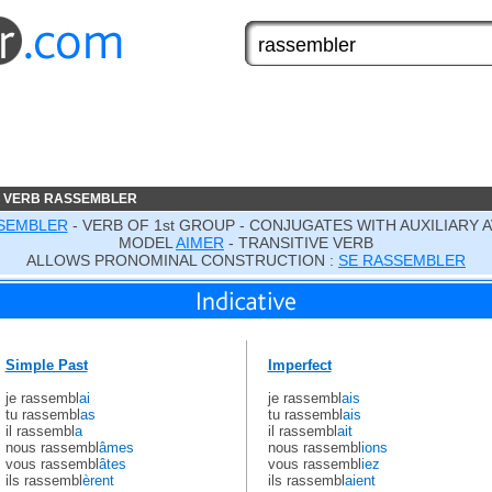
E VERB RASSEMBLER
SEMBLER
- VERB OF 1st GROUP - CONJUGATES WITH AUXILIARY 
MODEL
AIMER
- TRANSITIVE VERB
ALLOWS PRONOMINAL CONSTRUCTION :
SE RASSEMBLER
Simple Past
Imperfect
je rassembl
ai
je rassembl
ais
tu rassembl
as
tu rassembl
ais
il rassembl
a
il rassembl
ait
nous rassembl
âmes
nous rassembl
ions
vous rassembl
âtes
vous rassembl
iez
ils rassembl
èrent
ils rassembl
aient