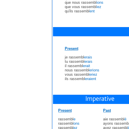
que nous rassembl
ions
que vous rassembl
iez
qu'ils rassembl
ent
Present
je rassembl
erais
tu rassembl
erais
il rassembl
erait
nous rassembl
erions
vous rassembl
eriez
ils rassembl
eraient
Present
Past
rassembl
e
aie rassembl
é
rassembl
ons
ayons rassemb
rassembl
ez
ayez rassembl