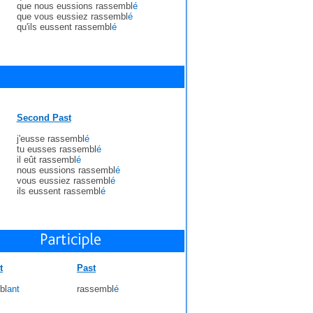
que nous eussions rassembl
é
que vous eussiez rassembl
é
qu'ils eussent rassembl
é
Second Past
j'eusse rassembl
é
tu eusses rassembl
é
il eût rassembl
é
nous eussions rassembl
é
vous eussiez rassembl
é
ils eussent rassembl
é
t
Past
bl
ant
rassembl
é