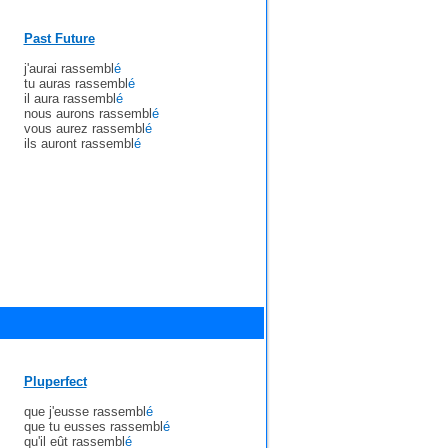
Past Future
j'aurai rassembl
é
tu auras rassembl
é
il aura rassembl
é
nous aurons rassembl
é
vous aurez rassembl
é
ils auront rassembl
é
Pluperfect
que j'eusse rassembl
é
que tu eusses rassembl
é
qu'il eût rassembl
é