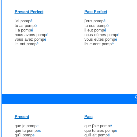
Present Perfect
Past Perfect
j'ai pomp
é
j'eus pomp
é
tu as pomp
é
tu eus pomp
é
il a pomp
é
il eut pomp
é
nous avons pomp
é
nous eûmes pomp
é
vous avez pomp
é
vous eûtes pomp
é
ils ont pomp
é
ils eurent pomp
é
Present
Past
que je pomp
e
que j'aie pomp
é
que tu pomp
es
que tu aies pomp
é
qu'il pomp
e
qu'il ait pomp
é