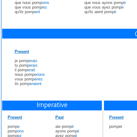
que nous pomp
ions
que nous ayons pomp
é
que vous pomp
iez
que vous ayez pomp
é
qu'ils pomp
ent
qu'ils aient pomp
é
Present
je pomp
erais
tu pomp
erais
il pomp
erait
nous pomp
erions
vous pomp
eriez
ils pomp
eraient
Present
Past
Present
pomp
e
aie pomp
é
pomper
pomp
ons
ayons pomp
é
pomp
ez
ayez pomp
é