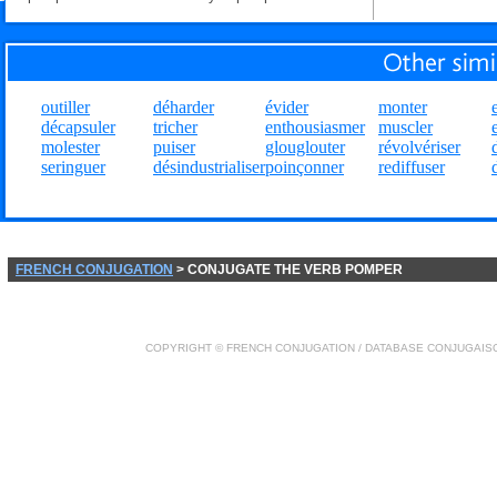
outiller
déharder
évider
monter
décapsuler
tricher
enthousiasmer
muscler
molester
puiser
glouglouter
révolvériser
seringuer
désindustrialiser
poinçonner
rediffuser
FRENCH CONJUGATION
> CONJUGATE THE VERB POMPER
COPYRIGHT ©
FRENCH CONJUGATION
/ DATABASE
CONJUGAIS