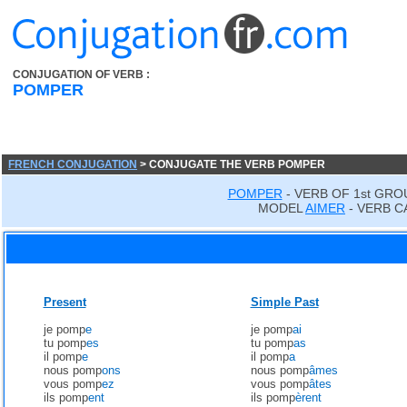
CONJUGATION OF VERB :
POMPER
FRENCH CONJUGATION
> CONJUGATE THE VERB POMPER
POMPER
- VERB OF 1st GRO
MODEL
AIMER
- VERB C
Present
Simple Past
je pomp
e
je pomp
ai
tu pomp
es
tu pomp
as
il pomp
e
il pomp
a
nous pomp
ons
nous pomp
âmes
vous pomp
ez
vous pomp
âtes
ils pomp
ent
ils pomp
èrent