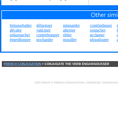
brinqueballer
défarguer
mignarder
contrindiquer
décaler
vaticiner
alterner
soutacher
enharnacher
contrebraquer
ribler
acclamer
émerillonner
pocharder
mouiller
glouglouter
FRENCH CONJUGATION
> CONJUGATE THE VERB ENGARGOUSSER
COPYRIGHT ©
FRENCH CONJUGATION
/ DATABASE
CONJUGAIS