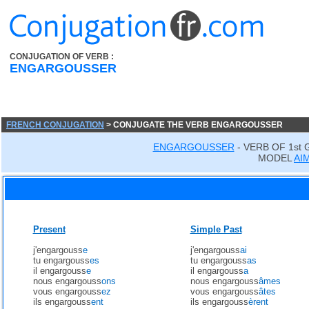
CONJUGATION OF VERB :
ENGARGOUSSER
FRENCH CONJUGATION
> CONJUGATE THE VERB ENGARGOUSSER
ENGARGOUSSER
- VERB OF 1st
MODEL
AI
Present
Simple Past
j'engargouss
e
j'engargouss
ai
tu engargouss
es
tu engargouss
as
il engargouss
e
il engargouss
a
nous engargouss
ons
nous engargouss
âmes
vous engargouss
ez
vous engargouss
âtes
ils engargouss
ent
ils engargouss
èrent