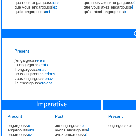
que nous engargouss
ions
que nous ayons engargouss
é
que vous engargouss
iez
que vous ayez engargouss
é
qu'ils engargouss
ent
qu'ils aient engargouss
é
Present
j'engargouss
erais
tu engargouss
erais
il engargouss
erait
nous engargouss
erions
vous engargouss
eriez
ils engargouss
eraient
Present
Past
Present
engargouss
e
aie engargouss
é
engargousser
engargouss
ons
ayons engargouss
é
engargouss
ez
ayez engargouss
é