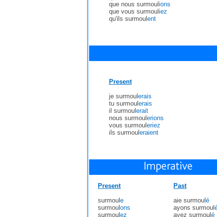
que nous surmoul
ions
que vous surmoul
iez
qu'ils surmoul
ent
Present
je surmoul
erais
tu surmoul
erais
il surmoul
erait
nous surmoul
erions
vous surmoul
eriez
ils surmoul
eraient
Present
Past
surmoul
e
aie surmoul
é
surmoul
ons
ayons surmoul
surmoul
ez
ayez surmoul
é