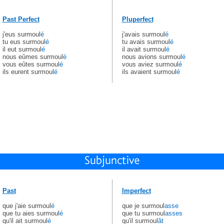
Past Perfect
Pluperfect
j'eus surmoul
é
j'avais surmoul
é
tu eus surmoul
é
tu avais surmoul
é
il eut surmoul
é
il avait surmoul
é
nous eûmes surmoul
é
nous avions surmoul
é
vous eûtes surmoul
é
vous aviez surmoul
é
ils eurent surmoul
é
ils avaient surmoul
é
Past
Imperfect
que j'aie surmoul
é
que je surmoul
asse
que tu aies surmoul
é
que tu surmoul
asses
qu'il ait surmoul
é
qu'il surmoul
ât