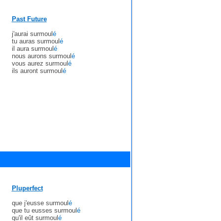
Past Future
j'aurai surmoul
é
tu auras surmoul
é
il aura surmoul
é
nous aurons surmoul
é
vous aurez surmoul
é
ils auront surmoul
é
Pluperfect
que j'eusse surmoul
é
que tu eusses surmoul
é
qu'il eût surmoul
é