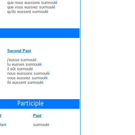
que nous eussions surmoul
é
que vous eussiez surmoul
é
qu'ils eussent surmoul
é
Second Past
j'eusse surmoul
é
tu eusses surmoul
é
il eût surmoul
é
nous eussions surmoul
é
vous eussiez surmoul
é
ils eussent surmoul
é
t
Past
l
ant
surmoul
é