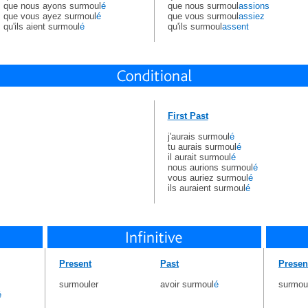
que nous ayons surmoul
é
que nous surmoul
assions
que vous ayez surmoul
é
que vous surmoul
assiez
qu'ils aient surmoul
é
qu'ils surmoul
assent
First Past
j'aurais surmoul
é
tu aurais surmoul
é
il aurait surmoul
é
nous aurions surmoul
é
vous auriez surmoul
é
ils auraient surmoul
é
Present
Past
Presen
surmouler
avoir surmoul
é
surmou
é