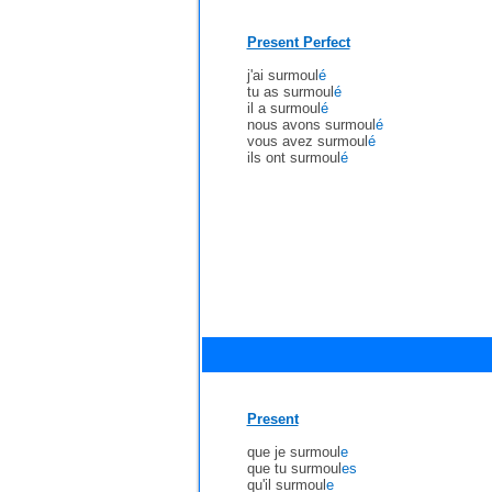
Present Perfect
j'ai surmoul
é
tu as surmoul
é
il a surmoul
é
nous avons surmoul
é
vous avez surmoul
é
ils ont surmoul
é
Present
que je surmoul
e
que tu surmoul
es
qu'il surmoul
e