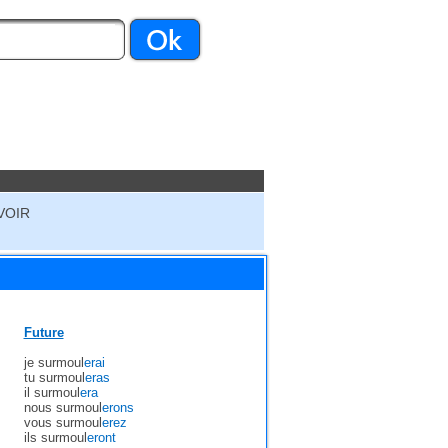
VOIR
Future
je surmoul
erai
tu surmoul
eras
il surmoul
era
nous surmoul
erons
vous surmoul
erez
ils surmoul
eront