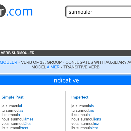
E VERB SURMOULER
MOULER
- VERB OF 1st GROUP - CONJUGATES WITH AUXILIARY A
MODEL
AIMER
- TRANSITIVE VERB
Simple Past
Imperfect
je surmoul
ai
je surmoul
ais
tu surmoul
as
tu surmoul
ais
il surmoul
a
il surmoul
ait
nous surmoul
âmes
nous surmoul
ions
vous surmoul
âtes
vous surmoul
iez
ils surmoul
èrent
ils surmoul
aient