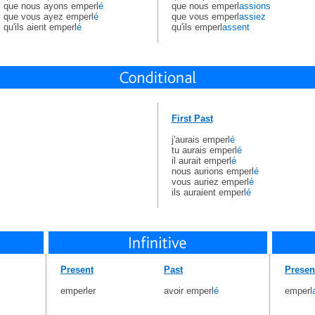
que nous ayons emperl
é
que nous emperl
assions
que vous ayez emperl
é
que vous emperl
assiez
qu'ils aient emperl
é
qu'ils emperl
assent
First Past
j'aurais emperl
é
tu aurais emperl
é
il aurait emperl
é
nous aurions emperl
é
vous auriez emperl
é
ils auraient emperl
é
Present
Past
Presen
emperler
avoir emperl
é
emperl