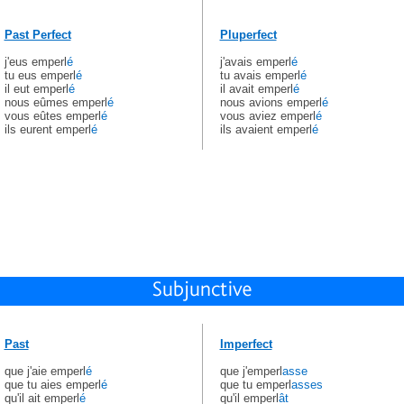
Past Perfect
Pluperfect
j'eus emperl
é
j'avais emperl
é
tu eus emperl
é
tu avais emperl
é
il eut emperl
é
il avait emperl
é
nous eûmes emperl
é
nous avions emperl
é
vous eûtes emperl
é
vous aviez emperl
é
ils eurent emperl
é
ils avaient emperl
é
Past
Imperfect
que j'aie emperl
é
que j'emperl
asse
que tu aies emperl
é
que tu emperl
asses
qu'il ait emperl
é
qu'il emperl
ât