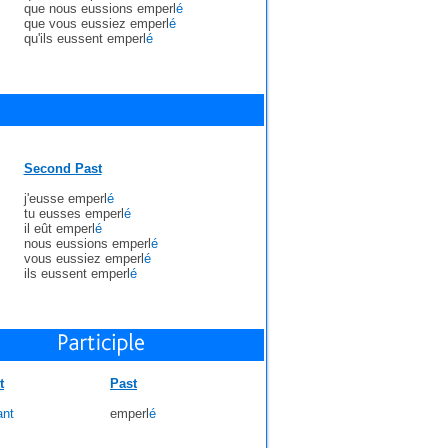
que nous eussions emperl
é
que vous eussiez emperl
é
qu'ils eussent emperl
é
Second Past
j'eusse emperl
é
tu eusses emperl
é
il eût emperl
é
nous eussions emperl
é
vous eussiez emperl
é
ils eussent emperl
é
t
Past
ant
emperl
é