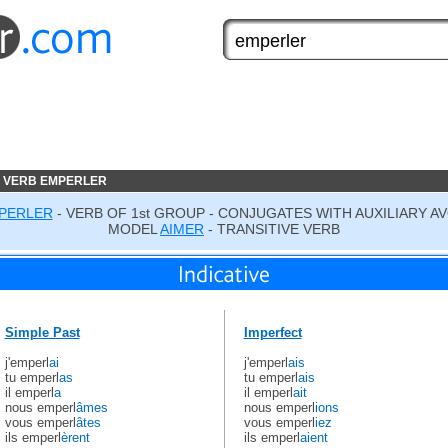
 VERB EMPERLER
PERLER
- VERB OF 1st GROUP - CONJUGATES WITH AUXILIARY AV
MODEL
AIMER
- TRANSITIVE VERB
Simple Past
Imperfect
j'emperl
ai
j'emperl
ais
tu emperl
as
tu emperl
ais
il emperl
a
il emperl
ait
nous emperl
âmes
nous emperl
ions
vous emperl
âtes
vous emperl
iez
ils emperl
èrent
ils emperl
aient