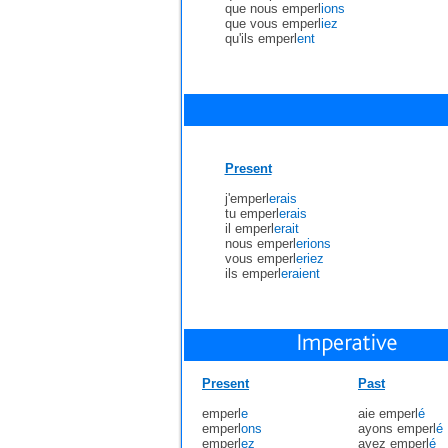
que nous emperl
ions
que vous emperl
iez
qu'ils emperl
ent
Present
j'emperl
erais
tu emperl
erais
il emperl
erait
nous emperl
erions
vous emperl
eriez
ils emperl
eraient
Present
Past
emperl
e
aie emperl
é
emperl
ons
ayons emperl
é
emperl
ez
ayez emperl
é