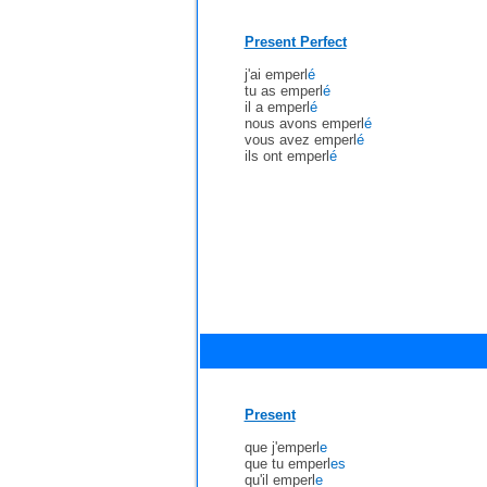
Present Perfect
j'ai emperl
é
tu as emperl
é
il a emperl
é
nous avons emperl
é
vous avez emperl
é
ils ont emperl
é
Present
que j'emperl
e
que tu emperl
es
qu'il emperl
e