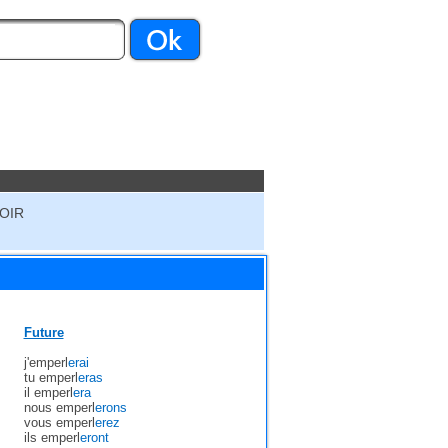
OIR
Future
j'emperl
erai
tu emperl
eras
il emperl
era
nous emperl
erons
vous emperl
erez
ils emperl
eront