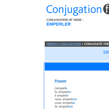
CONJUGATION OF VERB :
EMPERLER
FRENCH CONJUGATION
> CONJUGATE THE
EM
Present
j'emperl
e
tu emperl
es
il emperl
e
nous emperl
ons
vous emperl
ez
ils emperl
ent