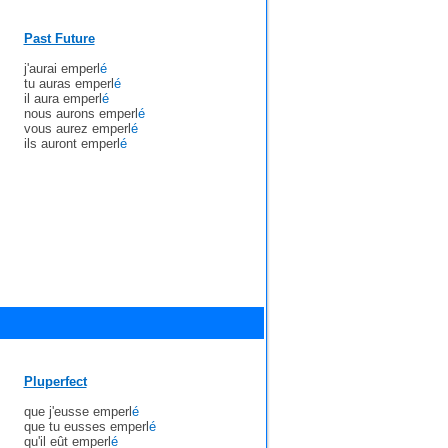
Past Future
j'aurai emperl
é
tu auras emperl
é
il aura emperl
é
nous aurons emperl
é
vous aurez emperl
é
ils auront emperl
é
Pluperfect
que j'eusse emperl
é
que tu eusses emperl
é
qu'il eût emperl
é