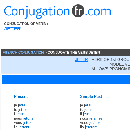
CONJUGATION OF VERB :
JETER
FRENCH CONJUGATION
> CONJUGATE THE VERB JETER
JETER
- VERB OF 1st GROU
MODEL VE
ALLOWS PRONOMI
Present
Simple Past
je j
ette
je j
etai
tu j
ettes
tu j
etas
il j
ette
il j
eta
nous j
etons
nous j
etâmes
vous j
etez
vous j
etâtes
ils j
ettent
ils j
etèrent