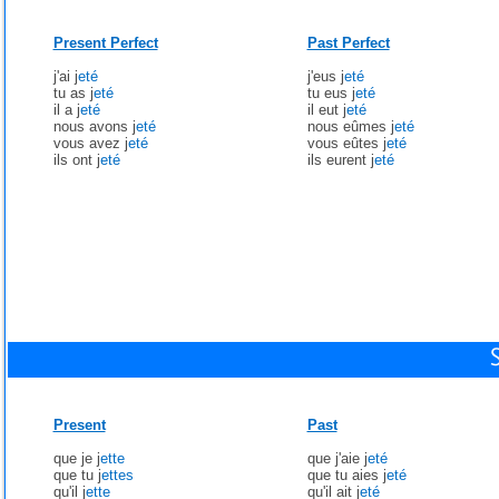
Present Perfect
Past Perfect
j'ai j
eté
j'eus j
eté
tu as j
eté
tu eus j
eté
il a j
eté
il eut j
eté
nous avons j
eté
nous eûmes j
eté
vous avez j
eté
vous eûtes j
eté
ils ont j
eté
ils eurent j
eté
Present
Past
que je j
ette
que j'aie j
eté
que tu j
ettes
que tu aies j
eté
qu'il j
ette
qu'il ait j
eté