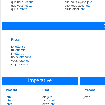
que nous j
etions
que nous ayons j
eté
que vous j
etiez
que vous ayez j
eté
qu'ils j
ettent
qu'ils aient j
eté
Present
je j
etterais
tu j
etterais
il j
etterait
nous j
etterions
vous j
etteriez
ils j
etteraient
Present
Past
Present
j
ette
aie j
eté
jeter
j
etons
ayons j
eté
j
etez
ayez j
eté