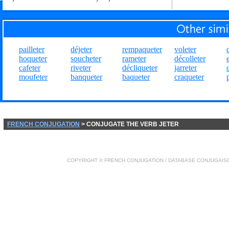
pailleter
déjeter
rempaqueter
voleter
hoqueter
soucheter
rameter
décolleter
cafeter
riveter
décliqueter
jarreter
moufeter
banqueter
baqueter
craqueter
FRENCH CONJUGATION
> CONJUGATE THE VERB JETER
COPYRIGHT ©
FRENCH CONJUGATION
/ DATABASE
CONJUGAIS