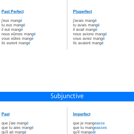
Past Perfect
Pluperfect
j'eus mang
é
j'avais mang
é
tu eus mang
é
tu avais mang
é
il eut mang
é
il avait mang
é
nous eûmes mang
é
nous avions mang
é
vous eûtes mang
é
vous aviez mang
é
ils eurent mang
é
ils avaient mang
é
Past
Imperfect
que j'aie mang
é
que je mang
easse
que tu aies mang
é
que tu mang
easses
qu'il ait mang
é
qu'il mang
eât