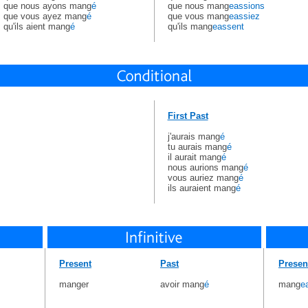
que nous ayons mang
é
que nous mang
eassions
que vous ayez mang
é
que vous mang
eassiez
qu'ils aient mang
é
qu'ils mang
eassent
First Past
j'aurais mang
é
tu aurais mang
é
il aurait mang
é
nous aurions mang
é
vous auriez mang
é
ils auraient mang
é
Present
Past
Presen
manger
avoir mang
é
mang
e