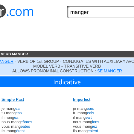
E VERB MANGER
ANGER
- VERB OF 1st GROUP - CONJUGATES WITH AUXILIARY AV
MODEL VERB - TRANSITIVE VERB
ALLOWS PRONOMINAL CONSTRUCTION :
SE MANGER
Simple Past
Imperfect
je mang
eai
je mang
eais
tu mang
eas
tu mang
eais
il mang
ea
il mang
eait
nous mang
eâmes
nous mang
ions
vous mang
eâtes
vous mang
iez
ils mang
èrent
ils mang
eaient