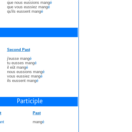
que nous eussions mang
é
que vous eussiez mang
é
qu'ils eussent mang
é
Second Past
j'eusse mang
é
tu eusses mang
é
il eût mang
é
nous eussions mang
é
vous eussiez mang
é
ils eussent mang
é
t
Past
ant
mang
é