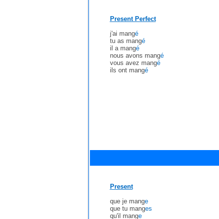
Present Perfect
j'ai mang
é
tu as mang
é
il a mang
é
nous avons mang
é
vous avez mang
é
ils ont mang
é
Present
que je mang
e
que tu mang
es
qu'il mang
e