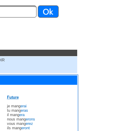
OIR
Future
je mang
erai
tu mang
eras
il mang
era
nous mang
erons
vous mang
erez
ils mang
eront