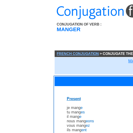
CONJUGATION OF VERB :
MANGER
FRENCH CONJUGATION
> CONJUGATE TH
M
Present
je mang
e
tu mang
es
il mang
e
nous mang
eons
vous mang
ez
ils mang
ent