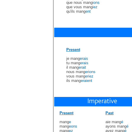
que nous mang
ions
que vous mang
iez
qu'ils mang
ent
Present
je mang
erais
tu mang
erais
il mang
erait
nous mang
erions
vous mang
eriez
ils mang
eraient
Present
Past
mang
e
aie mang
é
mang
eons
ayons mang
é
mang
ez
ayez mang
é