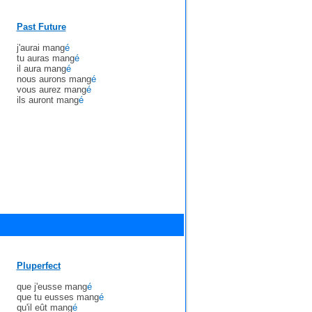
Past Future
j'aurai mang
é
tu auras mang
é
il aura mang
é
nous aurons mang
é
vous aurez mang
é
ils auront mang
é
Pluperfect
que j'eusse mang
é
que tu eusses mang
é
qu'il eût mang
é