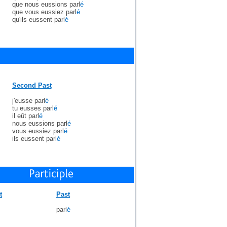
que nous eussions parl
é
que vous eussiez parl
é
qu'ils eussent parl
é
Second Past
j'eusse parl
é
tu eusses parl
é
il eût parl
é
nous eussions parl
é
vous eussiez parl
é
ils eussent parl
é
t
Past
parl
é