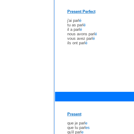
Present Perfect
j'ai parl
é
tu as parl
é
il a parl
é
nous avons parl
é
vous avez parl
é
ils ont parl
é
Present
que je parl
e
que tu parl
es
qu'il parl
e