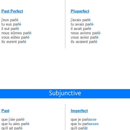
Past Perfect
Pluperfect
j'eus parl
é
j'avais parl
é
tu eus parl
é
tu avais parl
é
il eut parl
é
il avait parl
é
nous eûmes parl
é
nous avions parl
é
vous eûtes parl
é
vous aviez parl
é
ils eurent parl
é
ils avaient parl
é
Past
Imperfect
que j'aie parl
é
que je parl
asse
que tu aies parl
é
que tu parl
asses
qu'il ait parl
é
qu'il parl
ât