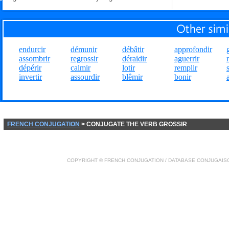
endurcir
démunir
débâtir
approfondir
assombrir
regrossir
déraidir
aguerrir
dépérir
calmir
lotir
remplir
invertir
assourdir
blêmir
bonir
FRENCH CONJUGATION
> CONJUGATE THE VERB GROSSIR
COPYRIGHT ©
FRENCH CONJUGATION
/ DATABASE
CONJUGAIS