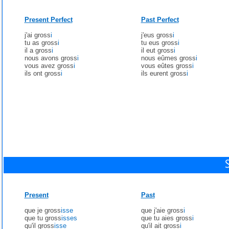
Present Perfect
Past Perfect
j'ai gross
i
j'eus gross
i
tu as gross
i
tu eus gross
i
il a gross
i
il eut gross
i
nous avons gross
i
nous eûmes gross
i
vous avez gross
i
vous eûtes gross
i
ils ont gross
i
ils eurent gross
i
Present
Past
que je gross
isse
que j'aie gross
i
que tu gross
isses
que tu aies gross
i
qu'il gross
isse
qu'il ait gross
i