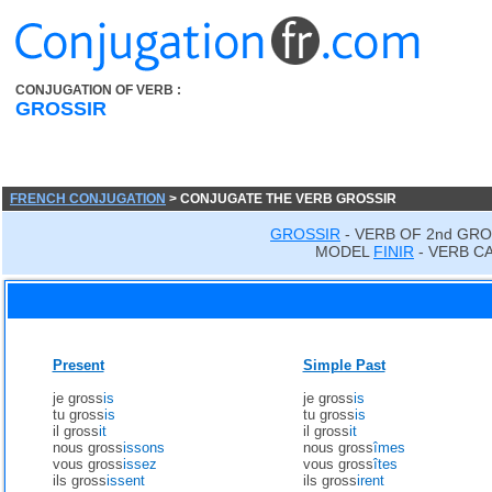
CONJUGATION OF VERB :
GROSSIR
FRENCH CONJUGATION
> CONJUGATE THE VERB GROSSIR
GROSSIR
- VERB OF 2nd GRO
MODEL
FINIR
- VERB C
Present
Simple Past
je gross
is
je gross
is
tu gross
is
tu gross
is
il gross
it
il gross
it
nous gross
issons
nous gross
îmes
vous gross
issez
vous gross
îtes
ils gross
issent
ils gross
irent