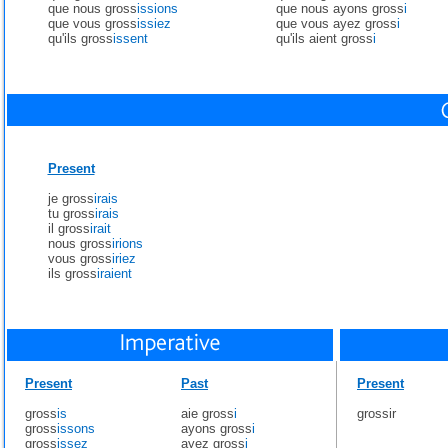
que nous gross
issions
que nous ayons gross
i
que vous gross
issiez
que vous ayez gross
i
qu'ils gross
issent
qu'ils aient gross
i
Present
je gross
irais
tu gross
irais
il gross
irait
nous gross
irions
vous gross
iriez
ils gross
iraient
Present
Past
Present
gross
is
aie gross
i
grossir
gross
issons
ayons gross
i
gross
issez
ayez gross
i