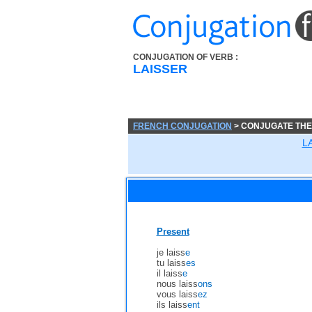
CONJUGATION OF VERB :
LAISSER
FRENCH CONJUGATION
> CONJUGATE THE
L
Present
je laiss
e
tu laiss
es
il laiss
e
nous laiss
ons
vous laiss
ez
ils laiss
ent