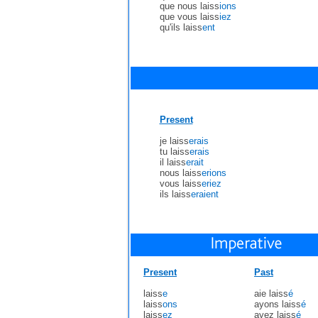
que nous laiss
ions
que vous laiss
iez
qu'ils laiss
ent
Present
je laiss
erais
tu laiss
erais
il laiss
erait
nous laiss
erions
vous laiss
eriez
ils laiss
eraient
Present
Past
laiss
e
aie laiss
é
laiss
ons
ayons laiss
é
laiss
ez
ayez laiss
é