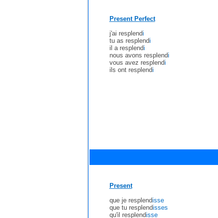
Present Perfect
j'ai resplend
i
tu as resplend
i
il a resplend
i
nous avons resplend
i
vous avez resplend
i
ils ont resplend
i
Present
que je resplend
isse
que tu resplend
isses
qu'il resplend
isse