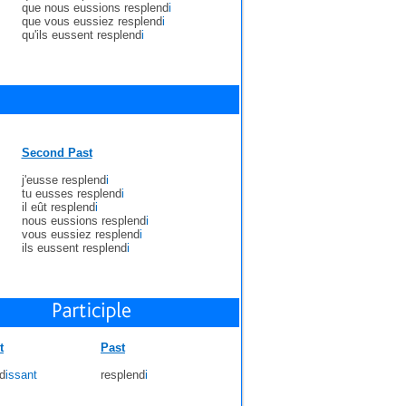
que nous eussions resplend
i
que vous eussiez resplend
i
qu'ils eussent resplend
i
Second Past
j'eusse resplend
i
tu eusses resplend
i
il eût resplend
i
nous eussions resplend
i
vous eussiez resplend
i
ils eussent resplend
i
t
Past
d
issant
resplend
i