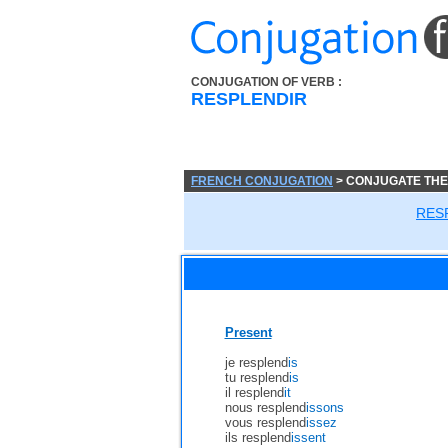
CONJUGATION OF VERB :
RESPLENDIR
FRENCH CONJUGATION
> CONJUGATE THE
RES
Present
je resplend
is
tu resplend
is
il resplend
it
nous resplend
issons
vous resplend
issez
ils resplend
issent