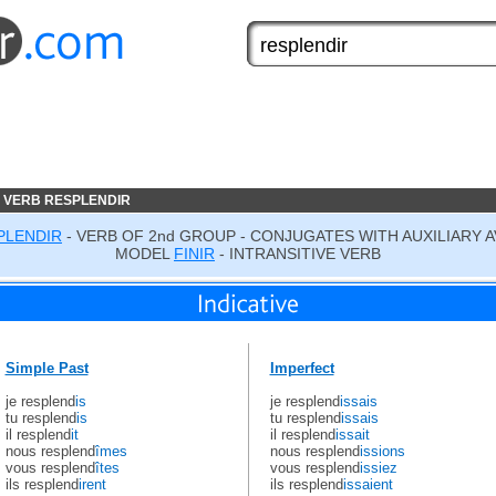
 VERB RESPLENDIR
PLENDIR
- VERB OF 2nd GROUP - CONJUGATES WITH AUXILIARY A
MODEL
FINIR
- INTRANSITIVE VERB
Simple Past
Imperfect
je resplend
is
je resplend
issais
tu resplend
is
tu resplend
issais
il resplend
it
il resplend
issait
nous resplend
îmes
nous resplend
issions
vous resplend
îtes
vous resplend
issiez
ils resplend
irent
ils resplend
issaient