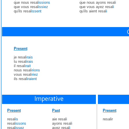
que nous resal
issions
que nous ayons resal
i
que vous resal
issiez
que vous ayez resal
i
qu'ils resal
issent
qu'ils aient resal
i
Present
je resal
irais
tu resal
irais
il resal
irait
nous resal
irions
vous resal
iriez
ils resal
iraient
Present
Past
Present
resal
is
aie resal
i
resalir
resal
issons
ayons resal
i
resal
issez
ayez resal
i