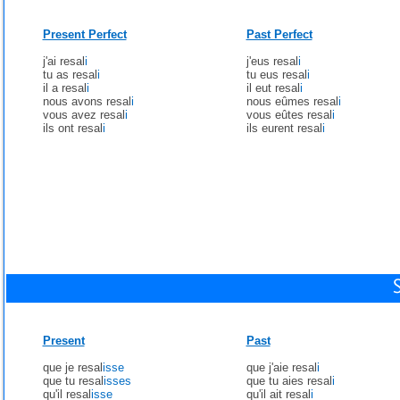
Present Perfect
Past Perfect
j'ai resal
i
j'eus resal
i
tu as resal
i
tu eus resal
i
il a resal
i
il eut resal
i
nous avons resal
i
nous eûmes resal
i
vous avez resal
i
vous eûtes resal
i
ils ont resal
i
ils eurent resal
i
Present
Past
que je resal
isse
que j'aie resal
i
que tu resal
isses
que tu aies resal
i
qu'il resal
isse
qu'il ait resal
i