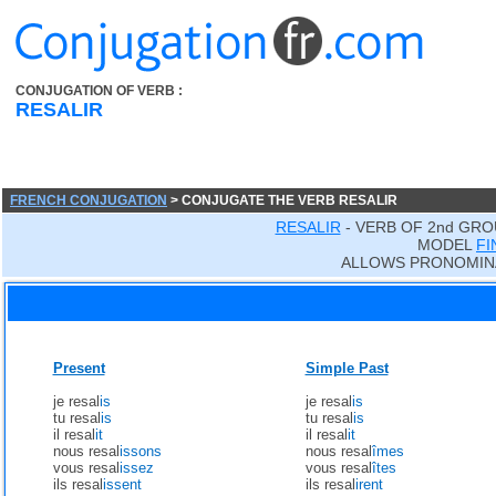
CONJUGATION OF VERB :
RESALIR
FRENCH CONJUGATION
> CONJUGATE THE VERB RESALIR
RESALIR
- VERB OF 2nd GRO
MODEL
FI
ALLOWS PRONOMIN
Present
Simple Past
je resal
is
je resal
is
tu resal
is
tu resal
is
il resal
it
il resal
it
nous resal
issons
nous resal
îmes
vous resal
issez
vous resal
îtes
ils resal
issent
ils resal
irent