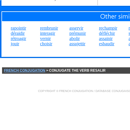
rapointir
rembrunir
asservir
rechampir
déraidir
interagir
prémunir
défléchir
rétroagir
vernir
abolir
assainir
jouir
choisir
assujettir
esbaudir
FRENCH CONJUGATION
> CONJUGATE THE VERB RESALIR
COPYRIGHT ©
FRENCH CONJUGATION
/ DATABASE
CONJUGAIS