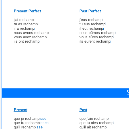
Present Perfect
Past Perfect
j'ai rechamp
i
j'eus rechamp
i
tu as rechamp
i
tu eus rechamp
i
il a rechamp
i
il eut rechamp
i
nous avons rechamp
i
nous eûmes rechamp
i
vous avez rechamp
i
vous eûtes rechamp
i
ils ont rechamp
i
ils eurent rechamp
i
Present
Past
que je rechamp
isse
que j'aie rechamp
i
que tu rechamp
isses
que tu aies rechamp
i
qu'il rechamp
isse
qu'il ait rechamp
i