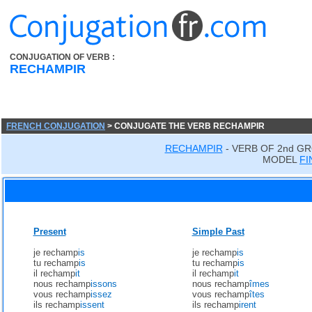
CONJUGATION OF VERB :
RECHAMPIR
FRENCH CONJUGATION
> CONJUGATE THE VERB RECHAMPIR
RECHAMPIR
- VERB OF 2nd GR
MODEL
FI
Present
Simple Past
je rechamp
is
je rechamp
is
tu rechamp
is
tu rechamp
is
il rechamp
it
il rechamp
it
nous rechamp
issons
nous rechamp
îmes
vous rechamp
issez
vous rechamp
îtes
ils rechamp
issent
ils rechamp
irent