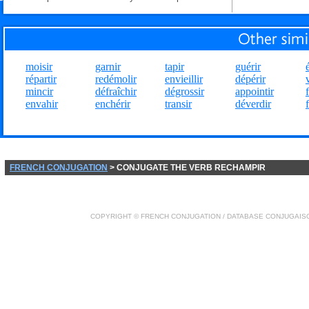
moisir
garnir
tapir
guérir
répartir
redémolir
envieillir
dépérir
mincir
défraîchir
dégrossir
appointir
f
envahir
enchérir
transir
déverdir
FRENCH CONJUGATION
> CONJUGATE THE VERB RECHAMPIR
COPYRIGHT ©
FRENCH CONJUGATION
/ DATABASE
CONJUGAIS