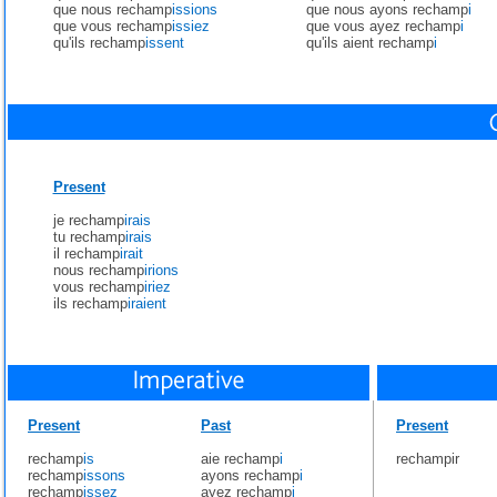
que nous rechamp
issions
que nous ayons rechamp
i
que vous rechamp
issiez
que vous ayez rechamp
i
qu'ils rechamp
issent
qu'ils aient rechamp
i
Present
je rechamp
irais
tu rechamp
irais
il rechamp
irait
nous rechamp
irions
vous rechamp
iriez
ils rechamp
iraient
Present
Past
Present
rechamp
is
aie rechamp
i
rechampir
rechamp
issons
ayons rechamp
i
rechamp
issez
ayez rechamp
i