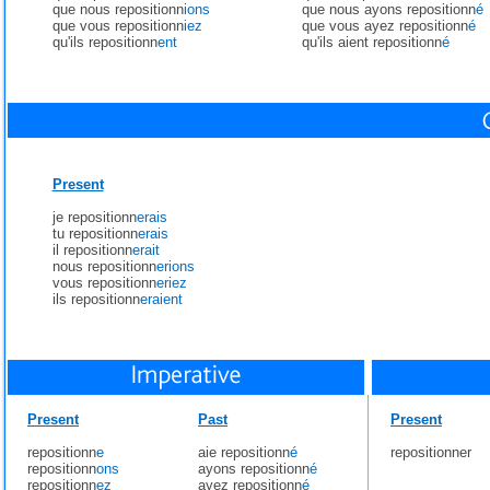
que nous repositionn
ions
que nous ayons repositionn
é
que vous repositionn
iez
que vous ayez repositionn
é
qu'ils repositionn
ent
qu'ils aient repositionn
é
Present
je repositionn
erais
tu repositionn
erais
il repositionn
erait
nous repositionn
erions
vous repositionn
eriez
ils repositionn
eraient
Present
Past
Present
repositionn
e
aie repositionn
é
repositionner
repositionn
ons
ayons repositionn
é
repositionn
ez
ayez repositionn
é