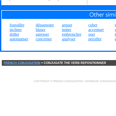
fourailler
dépagnoter
arquer
cuber
incliner
blaser
imiter
accentuer
driller
agresser
embroncher
oser
automatiser
concerner
analyser
persifler
FRENCH CONJUGATION
> CONJUGATE THE VERB REPOSITIONNER
COPYRIGHT ©
FRENCH CONJUGATION
/ DATABASE
CONJUGAIS