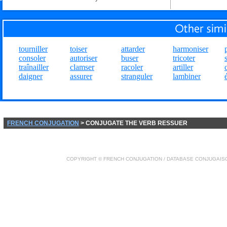
tourniller
toiser
attarder
harmoniser
consoler
autoriser
buser
tricoter
traînailler
clamser
racoler
artiller
daigner
assurer
stranguler
lambiner
FRENCH CONJUGATION
> CONJUGATE THE VERB RESSUER
COPYRIGHT ©
FRENCH CONJUGATION
/ DATABASE
CONJUGAIS