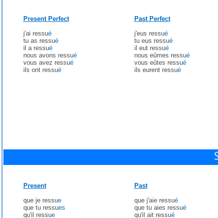
Present Perfect
Past Perfect
j'ai ressu
é
j'eus ressu
é
tu as ressu
é
tu eus ressu
é
il a ressu
é
il eut ressu
é
nous avons ressu
é
nous eûmes ressu
é
vous avez ressu
é
vous eûtes ressu
é
ils ont ressu
é
ils eurent ressu
é
Present
Past
que je ressu
e
que j'aie ressu
é
que tu ressu
es
que tu aies ressu
é
qu'il ressu
e
qu'il ait ressu
é