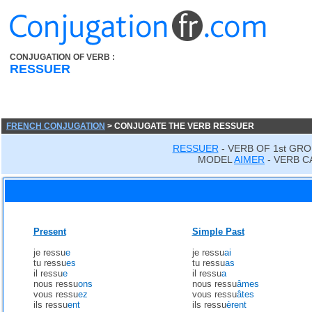
CONJUGATION OF VERB :
RESSUER
FRENCH CONJUGATION
> CONJUGATE THE VERB RESSUER
RESSUER
- VERB OF 1st GRO
MODEL
AIMER
- VERB C
Present
Simple Past
je ressu
e
je ressu
ai
tu ressu
es
tu ressu
as
il ressu
e
il ressu
a
nous ressu
ons
nous ressu
âmes
vous ressu
ez
vous ressu
âtes
ils ressu
ent
ils ressu
èrent