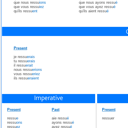
que nous ressu
ions
que nous ayons ressu
é
que vous ressu
iez
que vous ayez ressu
é
qu'ils ressu
ent
qu'ils aient ressu
é
Present
je ressu
erais
tu ressu
erais
il ressu
erait
nous ressu
erions
vous ressu
eriez
ils ressu
eraient
Present
Past
Present
ressu
e
aie ressu
é
ressuer
ressu
ons
ayons ressu
é
ressu
ez
ayez ressu
é