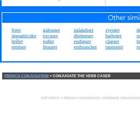
forer
galonner
palataliser
zyeuter
d
immatriculer
excuser
distinguer
barboter
m
brêler
jodler
endiguer
clapser
b
remiser
fissurer
embrancher
rapporter
r
FRENCH CONJUGATION
> CONJUGATE THE VERB CASER
COPYRIGHT ©
FRENCH CONJUGATION
/ DATABASE
CONJUGAIS