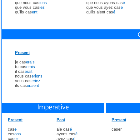
que nous cas
ions
que nous ayons cas
é
que vous cas
iez
que vous ayez cas
é
qu'ils cas
ent
qu'ils aient cas
é
Present
je cas
erais
tu cas
erais
il cas
erait
nous cas
erions
vous cas
eriez
ils cas
eraient
Present
Past
Present
cas
e
aie cas
é
caser
cas
ons
ayons cas
é
cas
ez
ayez cas
é