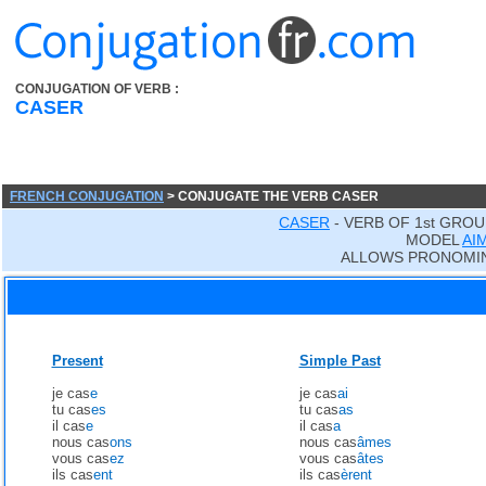
CONJUGATION OF VERB :
CASER
FRENCH CONJUGATION
> CONJUGATE THE VERB CASER
CASER
- VERB OF 1st GROU
MODEL
AI
ALLOWS PRONOMIN
Present
Simple Past
je cas
e
je cas
ai
tu cas
es
tu cas
as
il cas
e
il cas
a
nous cas
ons
nous cas
âmes
vous cas
ez
vous cas
âtes
ils cas
ent
ils cas
èrent