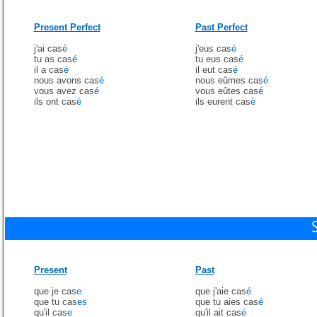
Present Perfect
Past Perfect
j'ai cas
é
j'eus cas
é
tu as cas
é
tu eus cas
é
il a cas
é
il eut cas
é
nous avons cas
é
nous eûmes cas
é
vous avez cas
é
vous eûtes cas
é
ils ont cas
é
ils eurent cas
é
Present
Past
que je cas
e
que j'aie cas
é
que tu cas
es
que tu aies cas
é
qu'il cas
e
qu'il ait cas
é