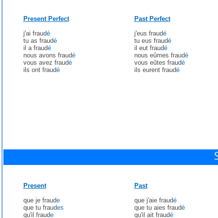
Present Perfect
Past Perfect
j'ai fraud
é
j'eus fraud
é
tu as fraud
é
tu eus fraud
é
il a fraud
é
il eut fraud
é
nous avons fraud
é
nous eûmes fraud
é
vous avez fraud
é
vous eûtes fraud
é
ils ont fraud
é
ils eurent fraud
é
Present
Past
que je fraud
e
que j'aie fraud
é
que tu fraud
es
que tu aies fraud
é
qu'il fraud
e
qu'il ait fraud
é