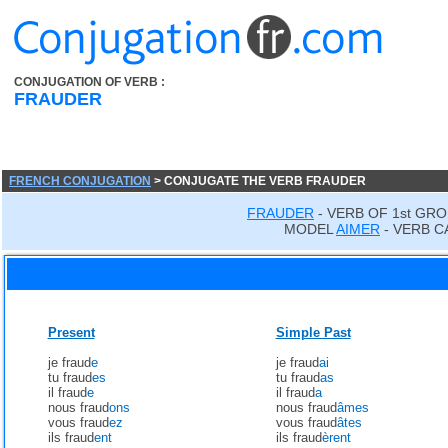
CONJUGATION OF VERB :
FRAUDER
FRENCH CONJUGATION
> CONJUGATE THE VERB FRAUDER
FRAUDER
- VERB OF 1st GR
MODEL
AIMER
- VERB C
Present
Simple Past
je fraud
e
je fraud
ai
tu fraud
es
tu fraud
as
il fraud
e
il fraud
a
nous fraud
ons
nous fraud
âmes
vous fraud
ez
vous fraud
âtes
ils fraud
ent
ils fraud
èrent