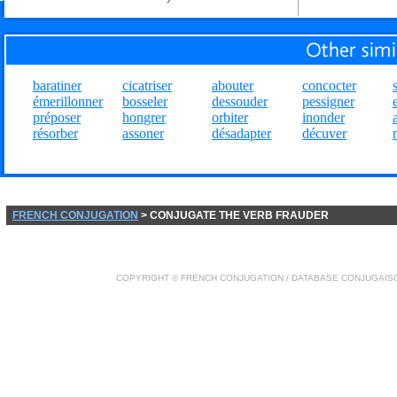
baratiner
cicatriser
abouter
concocter
émerillonner
bosseler
dessouder
pessigner
préposer
hongrer
orbiter
inonder
résorber
assoner
désadapter
décuver
FRENCH CONJUGATION
> CONJUGATE THE VERB FRAUDER
COPYRIGHT ©
FRENCH CONJUGATION
/ DATABASE
CONJUGAIS