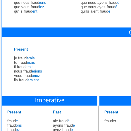
que nous fraud
ions
que nous ayons fraud
é
que vous fraud
iez
que vous ayez fraud
é
qu'ils fraud
ent
qu'ils aient fraud
é
Present
je fraud
erais
tu fraud
erais
il fraud
erait
nous fraud
erions
vous fraud
eriez
ils fraud
eraient
Present
Past
Present
fraud
e
aie fraud
é
frauder
fraud
ons
ayons fraud
é
fraud
ez
ayez fraud
é