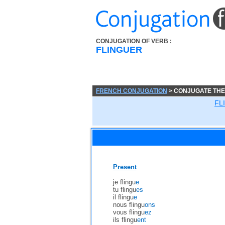
CONJUGATION OF VERB :
FLINGUER
FRENCH CONJUGATION
> CONJUGATE THE
FL
Present
je flingu
e
tu flingu
es
il flingu
e
nous flingu
ons
vous flingu
ez
ils flingu
ent