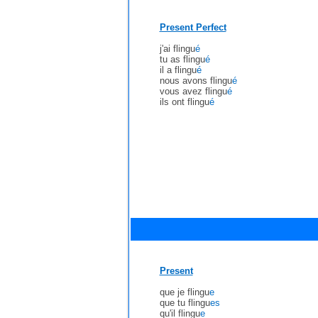
Present Perfect
j'ai flingu
é
tu as flingu
é
il a flingu
é
nous avons flingu
é
vous avez flingu
é
ils ont flingu
é
Present
que je flingu
e
que tu flingu
es
qu'il flingu
e