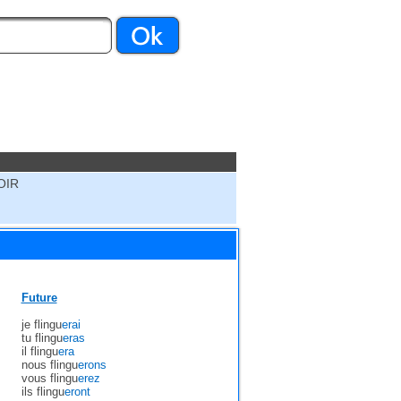
OIR
Future
je flingu
erai
tu flingu
eras
il flingu
era
nous flingu
erons
vous flingu
erez
ils flingu
eront