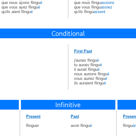
que nous ayons flingu
é
que nous flingu
assions
que vous ayez flingu
é
que vous flingu
assiez
qu'ils aient flingu
é
qu'ils flingu
assent
First Past
j'aurais flingu
é
tu aurais flingu
é
il aurait flingu
é
nous aurions flingu
é
vous auriez flingu
é
ils auraient flingu
é
Present
Past
Presen
flinguer
avoir flingu
é
flingu
an