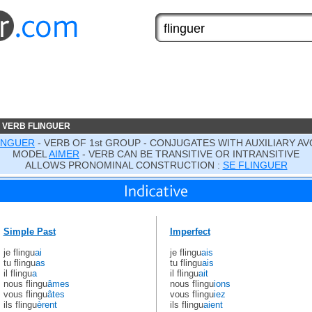
 VERB FLINGUER
INGUER
- VERB OF 1st GROUP - CONJUGATES WITH AUXILIARY AV
MODEL
AIMER
- VERB CAN BE TRANSITIVE OR INTRANSITIVE
ALLOWS PRONOMINAL CONSTRUCTION :
SE FLINGUER
Simple Past
Imperfect
je flingu
ai
je flingu
ais
tu flingu
as
tu flingu
ais
il flingu
a
il flingu
ait
nous flingu
âmes
nous flingu
ions
vous flingu
âtes
vous flingu
iez
ils flingu
èrent
ils flingu
aient