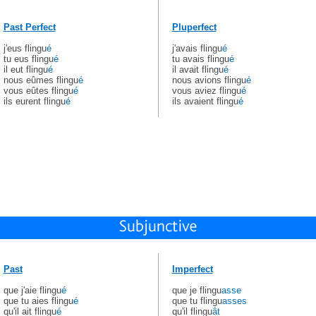
Past Perfect
Pluperfect
j'eus flingu
é
j'avais flingu
é
tu eus flingu
é
tu avais flingu
é
il eut flingu
é
il avait flingu
é
nous eûmes flingu
é
nous avions flingu
é
vous eûtes flingu
é
vous aviez flingu
é
ils eurent flingu
é
ils avaient flingu
é
Past
Imperfect
que j'aie flingu
é
que je flingu
asse
que tu aies flingu
é
que tu flingu
asses
qu'il ait flingu
é
qu'il flingu
ât