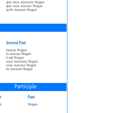
que nous eussions flingu
é
que vous eussiez flingu
é
qu'ils eussent flingu
é
Second Past
j'eusse flingu
é
tu eusses flingu
é
il eût flingu
é
nous eussions flingu
é
vous eussiez flingu
é
ils eussent flingu
é
t
Past
t
flingu
é