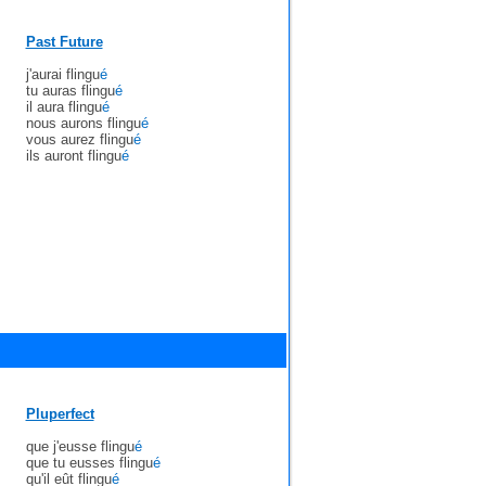
Past Future
j'aurai flingu
é
tu auras flingu
é
il aura flingu
é
nous aurons flingu
é
vous aurez flingu
é
ils auront flingu
é
Pluperfect
que j'eusse flingu
é
que tu eusses flingu
é
qu'il eût flingu
é