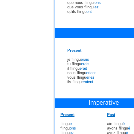
que nous flingu
ions
que vous flingu
iez
qu'ils flingu
ent
Present
je flingu
erais
tu flingu
erais
il flingu
erait
nous flingu
erions
vous flingu
eriez
ils flingu
eraient
Present
Past
flingu
e
aie flingu
é
flingu
ons
ayons flingu
é
flingu
ez
ayez flingu
é