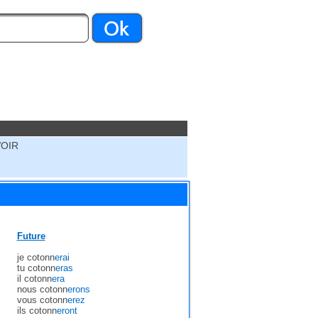
VOIR
Future
je cotonn
erai
tu cotonn
eras
il cotonn
era
nous cotonn
erons
vous cotonn
erez
ils cotonn
eront