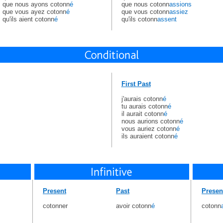
que nous ayons cotonn
é
que nous cotonn
assions
que vous ayez cotonn
é
que vous cotonn
assiez
qu'ils aient cotonn
é
qu'ils cotonn
assent
First Past
j'aurais cotonn
é
tu aurais cotonn
é
il aurait cotonn
é
nous aurions cotonn
é
vous auriez cotonn
é
ils auraient cotonn
é
Present
Past
Presen
cotonner
avoir cotonn
é
cotonn