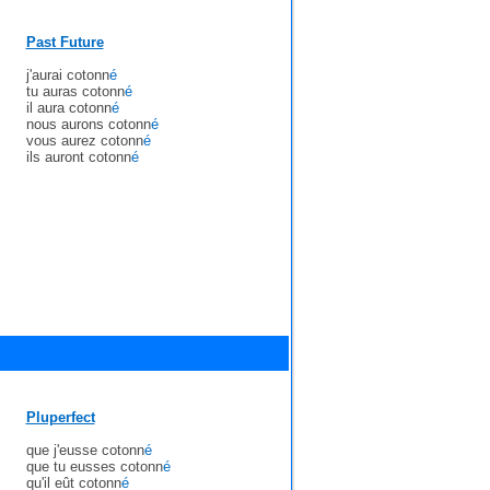
Past Future
j'aurai cotonn
é
tu auras cotonn
é
il aura cotonn
é
nous aurons cotonn
é
vous aurez cotonn
é
ils auront cotonn
é
Pluperfect
que j'eusse cotonn
é
que tu eusses cotonn
é
qu'il eût cotonn
é