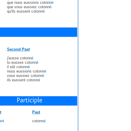
que nous eussions cotonn
é
que vous eussiez cotonn
é
qu'ils eussent cotonn
é
Second Past
j'eusse cotonn
é
tu eusses cotonn
é
il eût cotonn
é
nous eussions cotonn
é
vous eussiez cotonn
é
ils eussent cotonn
é
t
Past
ant
cotonn
é