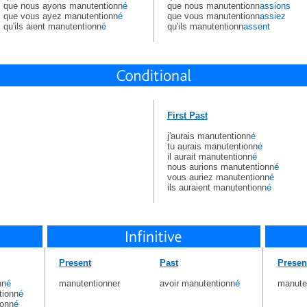
que nous ayons manutentionn
é
que nous manutentionn
assions
que vous ayez manutentionn
é
que vous manutentionn
assiez
qu'ils aient manutentionn
é
qu'ils manutentionn
assent
First Past
j'aurais manutentionn
é
tu aurais manutentionn
é
il aurait manutentionn
é
nous aurions manutentionn
é
vous auriez manutentionn
é
ils auraient manutentionn
é
Present
Past
Presen
nn
é
manutentionner
avoir manutentionn
é
manute
tionn
é
ionn
é