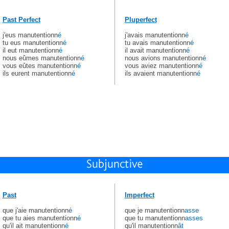
Past Perfect
Pluperfect
j'eus manutentionn
é
j'avais manutentionn
é
tu eus manutentionn
é
tu avais manutentionn
é
il eut manutentionn
é
il avait manutentionn
é
nous eûmes manutentionn
é
nous avions manutentionn
é
vous eûtes manutentionn
é
vous aviez manutentionn
é
ils eurent manutentionn
é
ils avaient manutentionn
é
Past
Imperfect
que j'aie manutentionn
é
que je manutentionn
asse
que tu aies manutentionn
é
que tu manutentionn
asses
qu'il ait manutentionn
é
qu'il manutentionn
ât