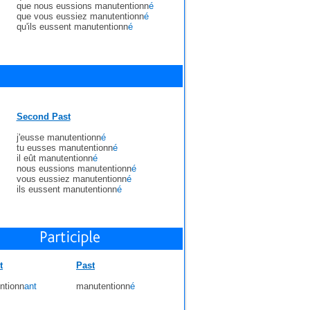
que nous eussions manutentionn
é
que vous eussiez manutentionn
é
qu'ils eussent manutentionn
é
Second Past
j'eusse manutentionn
é
tu eusses manutentionn
é
il eût manutentionn
é
nous eussions manutentionn
é
vous eussiez manutentionn
é
ils eussent manutentionn
é
t
Past
ntionn
ant
manutentionn
é