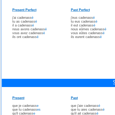
Present Perfect
Past Perfect
j'ai cadenass
é
j'eus cadenass
é
tu as cadenass
é
tu eus cadenass
é
il a cadenass
é
il eut cadenass
é
nous avons cadenass
é
nous eûmes cadenass
é
vous avez cadenass
é
vous eûtes cadenass
é
ils ont cadenass
é
ils eurent cadenass
é
Present
Past
que je cadenass
e
que j'aie cadenass
é
que tu cadenass
es
que tu aies cadenass
é
qu'il cadenass
e
qu'il ait cadenass
é