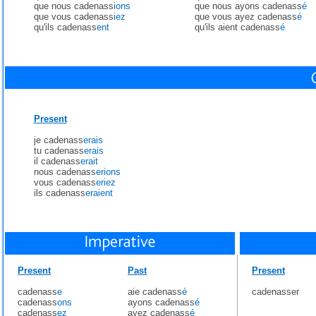
que nous cadenass
ions
que nous ayons cadenass
é
que vous cadenass
iez
que vous ayez cadenass
é
qu'ils cadenass
ent
qu'ils aient cadenass
é
Present
je cadenass
erais
tu cadenass
erais
il cadenass
erait
nous cadenass
erions
vous cadenass
eriez
ils cadenass
eraient
Present
Past
Present
cadenass
e
aie cadenass
é
cadenasser
cadenass
ons
ayons cadenass
é
cadenass
ez
ayez cadenass
é