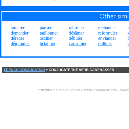
tuteurer
pauser
rabrouer
rechanter
demander
paillonner
désâmer
reformuler
dérader
osciller
débuter
enviander
déglinguer
tictaquer
consumer
pulluler
FRENCH CONJUGATION
> CONJUGATE THE VERB CADENASSER
COPYRIGHT ©
FRENCH CONJUGATION
/ DATABASE
CONJUGAIS