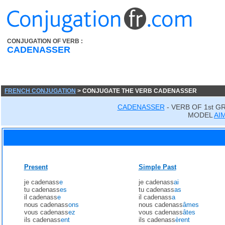
CONJUGATION OF VERB :
CADENASSER
FRENCH CONJUGATION
> CONJUGATE THE VERB CADENASSER
CADENASSER
- VERB OF 1st G
MODEL
AI
Present
Simple Past
je cadenass
e
je cadenass
ai
tu cadenass
es
tu cadenass
as
il cadenass
e
il cadenass
a
nous cadenass
ons
nous cadenass
âmes
vous cadenass
ez
vous cadenass
âtes
ils cadenass
ent
ils cadenass
èrent