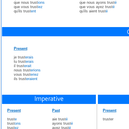
que nous trust
ions
que nous ayons trust
é
que vous trust
iez
que vous ayez trust
é
qu'ils trust
ent
qu'ils aient trust
é
Present
je trust
erais
tu trust
erais
il trust
erait
nous trust
erions
vous trust
eriez
ils trust
eraient
Present
Past
Present
trust
e
aie trust
é
truster
trust
ons
ayons trust
é
trust
ez
ayez trust
é