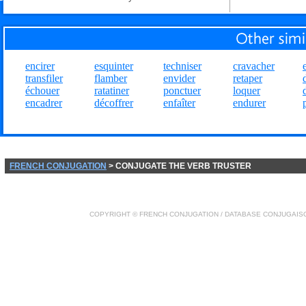
encirer
esquinter
techniser
cravacher
transfiler
flamber
envider
retaper
échouer
ratatiner
ponctuer
loquer
encadrer
décoffrer
enfaîter
endurer
FRENCH CONJUGATION
> CONJUGATE THE VERB TRUSTER
COPYRIGHT ©
FRENCH CONJUGATION
/ DATABASE
CONJUGAIS