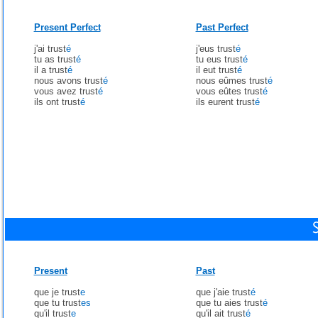
Present Perfect
Past Perfect
j'ai trust
é
j'eus trust
é
tu as trust
é
tu eus trust
é
il a trust
é
il eut trust
é
nous avons trust
é
nous eûmes trust
é
vous avez trust
é
vous eûtes trust
é
ils ont trust
é
ils eurent trust
é
Present
Past
que je trust
e
que j'aie trust
é
que tu trust
es
que tu aies trust
é
qu'il trust
e
qu'il ait trust
é