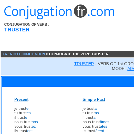
CONJUGATION OF VERB :
TRUSTER
FRENCH CONJUGATION
> CONJUGATE THE VERB TRUSTER
TRUSTER
- VERB OF 1st GRO
MODEL
AI
Present
Simple Past
je trust
e
je trust
ai
tu trust
es
tu trust
as
il trust
e
il trust
a
nous trust
ons
nous trust
âmes
vous trust
ez
vous trust
âtes
ils trust
ent
ils trust
èrent