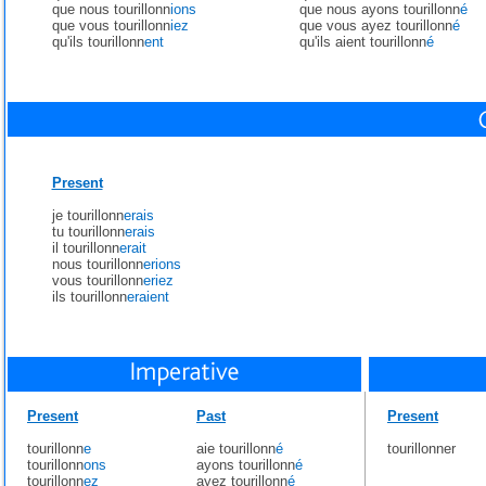
que nous tourillonn
ions
que nous ayons tourillonn
é
que vous tourillonn
iez
que vous ayez tourillonn
é
qu'ils tourillonn
ent
qu'ils aient tourillonn
é
Present
je tourillonn
erais
tu tourillonn
erais
il tourillonn
erait
nous tourillonn
erions
vous tourillonn
eriez
ils tourillonn
eraient
Present
Past
Present
tourillonn
e
aie tourillonn
é
tourillonner
tourillonn
ons
ayons tourillonn
é
tourillonn
ez
ayez tourillonn
é