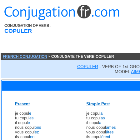
CONJUGATION OF VERB :
COPULER
FRENCH CONJUGATION
> CONJUGATE THE VERB COPULER
COPULER
- VERB OF 1st GR
MODEL
AIM
Present
Simple Past
je copul
e
je copul
ai
tu copul
es
tu copul
as
il copul
e
il copul
a
nous copul
ons
nous copul
âmes
vous copul
ez
vous copul
âtes
ils copul
ent
ils copul
èrent