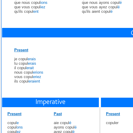
que nous copul
ions
que nous ayons copul
é
que vous copul
iez
que vous ayez copul
é
qu'ils copul
ent
qu'ils aient copul
é
Present
je copul
erais
tu copul
erais
il copul
erait
nous copul
erions
vous copul
eriez
ils copul
eraient
Present
Past
Present
copul
e
aie copul
é
copuler
copul
ons
ayons copul
é
copul
ez
ayez copul
é