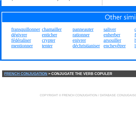
fransquillonner
chamailler
panneauter
saliver
dégivrer
enticher
rationner
enherber
fédéraliser
crypter
enivrer
arsouiller
mentionner
tenter
déchristianiser
enchevêtrer
FRENCH CONJUGATION
> CONJUGATE THE VERB COPULER
COPYRIGHT ©
FRENCH CONJUGATION
/ DATABASE
CONJUGAIS