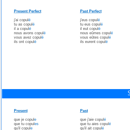
Present Perfect
Past Perfect
j'ai copul
é
j'eus copul
é
tu as copul
é
tu eus copul
é
il a copul
é
il eut copul
é
nous avons copul
é
nous eûmes copul
é
vous avez copul
é
vous eûtes copul
é
ils ont copul
é
ils eurent copul
é
Present
Past
que je copul
e
que j'aie copul
é
que tu copul
es
que tu aies copul
é
qu'il copul
e
qu'il ait copul
é