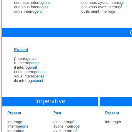
que nous interrog
ions
que nous ayons interrog
é
que vous interrog
iez
que vous ayez interrog
é
qu'ils interrog
ent
qu'ils aient interrog
é
Present
j'interrog
erais
tu interrog
erais
il interrog
erait
nous interrog
erions
vous interrog
eriez
ils interrog
eraient
Present
Past
Present
interrog
e
aie interrog
é
interroger
interrog
eons
ayons interrog
é
interrog
ez
ayez interrog
é