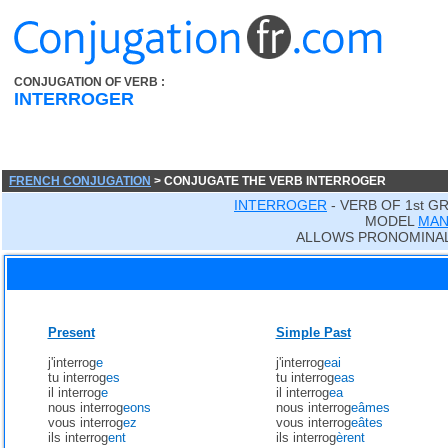
CONJUGATION OF VERB :
INTERROGER
FRENCH CONJUGATION
> CONJUGATE THE VERB INTERROGER
INTERROGER
- VERB OF 1st G
MODEL
MA
ALLOWS PRONOMINAL
Present
Simple Past
j'interrog
e
j'interrog
eai
tu interrog
es
tu interrog
eas
il interrog
e
il interrog
ea
nous interrog
eons
nous interrog
eâmes
vous interrog
ez
vous interrog
eâtes
ils interrog
ent
ils interrog
èrent