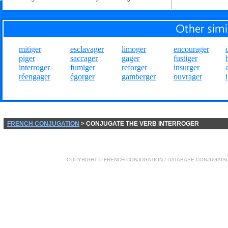
mitiger
esclavager
limoger
encourager
piger
saccager
gager
fustiger
interroger
fumiger
reforger
insurger
réengager
égorger
gamberger
ouvrager
FRENCH CONJUGATION
> CONJUGATE THE VERB INTERROGER
COPYRIGHT ©
FRENCH CONJUGATION
/ DATABASE
CONJUGAIS