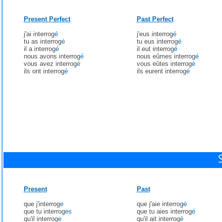
Present Perfect
Past Perfect
j'ai interrog
é
j'eus interrog
é
tu as interrog
é
tu eus interrog
é
il a interrog
é
il eut interrog
é
nous avons interrog
é
nous eûmes interrog
é
vous avez interrog
é
vous eûtes interrog
é
ils ont interrog
é
ils eurent interrog
é
Present
Past
que j'interrog
e
que j'aie interrog
é
que tu interrog
es
que tu aies interrog
é
qu'il interrog
e
qu'il ait interrog
é