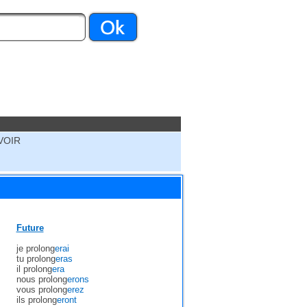
VOIR
Future
je prolong
erai
tu prolong
eras
il prolong
era
nous prolong
erons
vous prolong
erez
ils prolong
eront