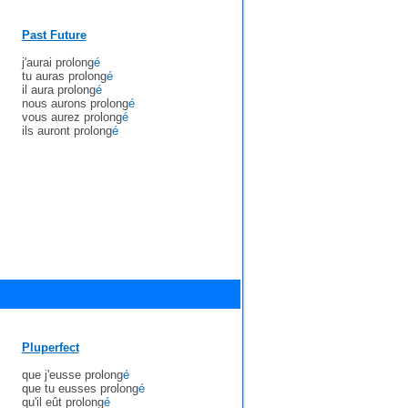
Past Future
j'aurai prolong
é
tu auras prolong
é
il aura prolong
é
nous aurons prolong
é
vous aurez prolong
é
ils auront prolong
é
Pluperfect
que j'eusse prolong
é
que tu eusses prolong
é
qu'il eût prolong
é