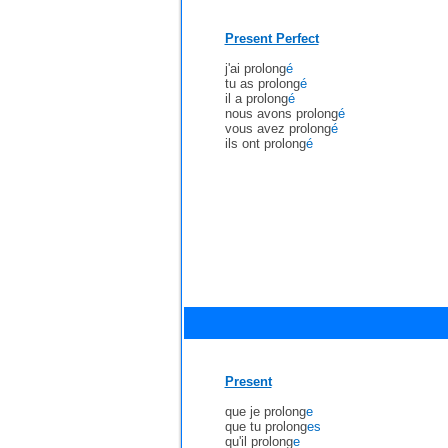
Present Perfect
j'ai prolong
é
tu as prolong
é
il a prolong
é
nous avons prolong
é
vous avez prolong
é
ils ont prolong
é
Present
que je prolong
e
que tu prolong
es
qu'il prolong
e