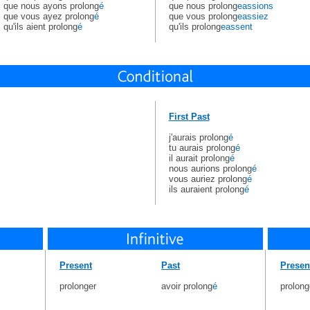
que nous ayons prolong
é
que nous prolong
eassions
que vous ayez prolong
é
que vous prolong
eassiez
qu'ils aient prolong
é
qu'ils prolong
eassent
First Past
j'aurais prolong
é
tu aurais prolong
é
il aurait prolong
é
nous aurions prolong
é
vous auriez prolong
é
ils auraient prolong
é
Present
Past
Presen
prolonger
avoir prolong
é
prolong