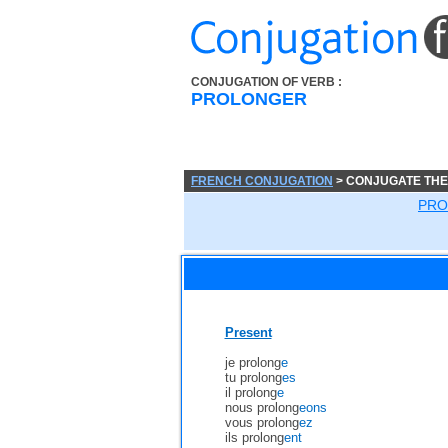
CONJUGATION OF VERB :
PROLONGER
FRENCH CONJUGATION
> CONJUGATE TH
PRO
Present
je prolong
e
tu prolong
es
il prolong
e
nous prolong
eons
vous prolong
ez
ils prolong
ent