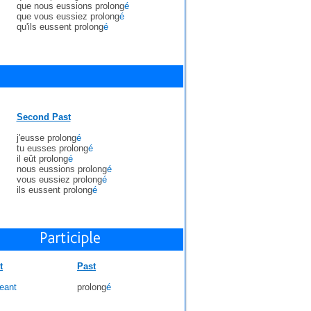
que nous eussions prolong
é
que vous eussiez prolong
é
qu'ils eussent prolong
é
Second Past
j'eusse prolong
é
tu eusses prolong
é
il eût prolong
é
nous eussions prolong
é
vous eussiez prolong
é
ils eussent prolong
é
t
Past
eant
prolong
é