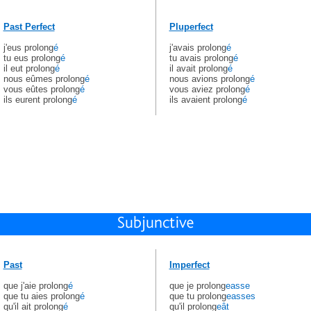
Past Perfect
Pluperfect
j'eus prolong
é
j'avais prolong
é
tu eus prolong
é
tu avais prolong
é
il eut prolong
é
il avait prolong
é
nous eûmes prolong
é
nous avions prolong
é
vous eûtes prolong
é
vous aviez prolong
é
ils eurent prolong
é
ils avaient prolong
é
Past
Imperfect
que j'aie prolong
é
que je prolong
easse
que tu aies prolong
é
que tu prolong
easses
qu'il ait prolong
é
qu'il prolong
eât