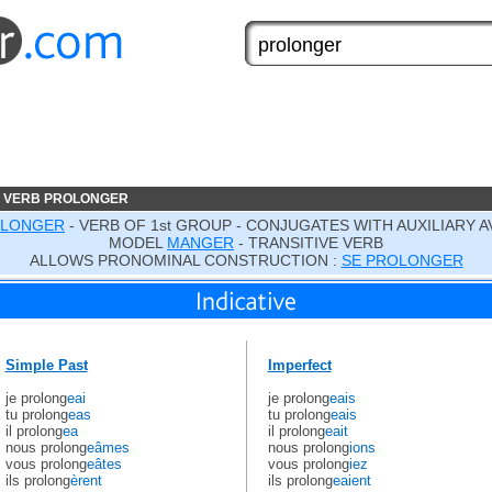
E VERB PROLONGER
LONGER
- VERB OF 1st GROUP - CONJUGATES WITH AUXILIARY A
MODEL
MANGER
- TRANSITIVE VERB
ALLOWS PRONOMINAL CONSTRUCTION :
SE PROLONGER
Simple Past
Imperfect
je prolong
eai
je prolong
eais
tu prolong
eas
tu prolong
eais
il prolong
ea
il prolong
eait
nous prolong
eâmes
nous prolong
ions
vous prolong
eâtes
vous prolong
iez
ils prolong
èrent
ils prolong
eaient