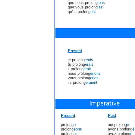
que nous prolong
ions
que vous prolong
iez
qu'ils prolong
ent
Present
je prolong
erais
tu prolong
erais
il prolong
erait
nous prolong
erions
vous prolong
eriez
ils prolong
eraient
Present
Past
prolong
e
aie prolong
é
prolong
eons
ayons prolong
é
prolong
ez
ayez prolong
é