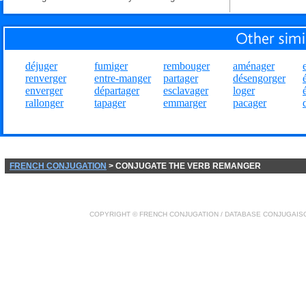
déjuger
fumiger
rembouger
aménager
renverger
entre-manger
partager
désengorger
enverger
départager
esclavager
loger
rallonger
tapager
emmarger
pacager
FRENCH CONJUGATION
> CONJUGATE THE VERB REMANGER
COPYRIGHT ©
FRENCH CONJUGATION
/ DATABASE
CONJUGAIS