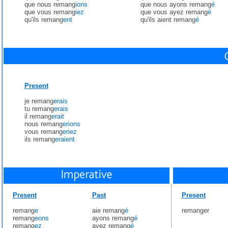
que nous remang
ions
que nous ayons remang
é
que vous remang
iez
que vous ayez remang
é
qu'ils remang
ent
qu'ils aient remang
é
Present
je remang
erais
tu remang
erais
il remang
erait
nous remang
erions
vous remang
eriez
ils remang
eraient
Present
Past
Present
remang
e
aie remang
é
remanger
remang
eons
ayons remang
é
remang
ez
ayez remang
é