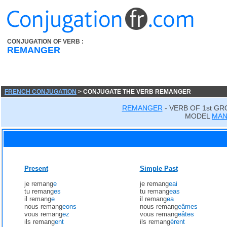
CONJUGATION OF VERB :
REMANGER
FRENCH CONJUGATION
> CONJUGATE THE VERB REMANGER
REMANGER
- VERB OF 1st GR
MODEL
MA
Present
Simple Past
je remang
e
je remang
eai
tu remang
es
tu remang
eas
il remang
e
il remang
ea
nous remang
eons
nous remang
eâmes
vous remang
ez
vous remang
eâtes
ils remang
ent
ils remang
èrent