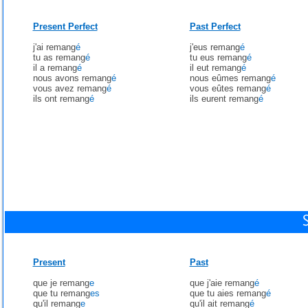
Present Perfect
Past Perfect
j'ai remang
é
j'eus remang
é
tu as remang
é
tu eus remang
é
il a remang
é
il eut remang
é
nous avons remang
é
nous eûmes remang
é
vous avez remang
é
vous eûtes remang
é
ils ont remang
é
ils eurent remang
é
Present
Past
que je remang
e
que j'aie remang
é
que tu remang
es
que tu aies remang
é
qu'il remang
e
qu'il ait remang
é