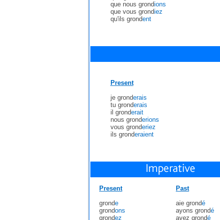
que nous grond
ions
que vous grond
iez
qu'ils grond
ent
Present
je grond
erais
tu grond
erais
il grond
erait
nous grond
erions
vous grond
eriez
ils grond
eraient
Present
Past
grond
e
aie grond
é
grond
ons
ayons grond
é
grond
ez
ayez grond
é