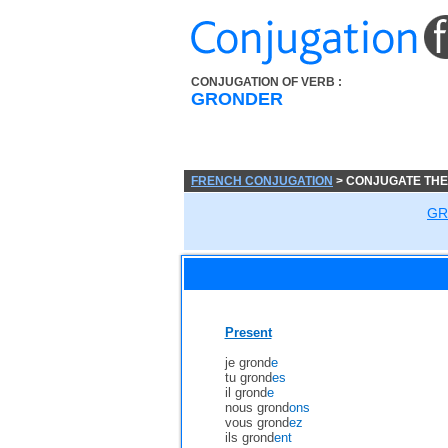
CONJUGATION OF VERB :
GRONDER
FRENCH CONJUGATION
> CONJUGATE TH
GR
Present
je grond
e
tu grond
es
il grond
e
nous grond
ons
vous grond
ez
ils grond
ent