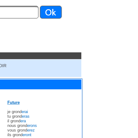
OIR
Future
je grond
erai
tu grond
eras
il grond
era
nous grond
erons
vous grond
erez
ils grond
eront