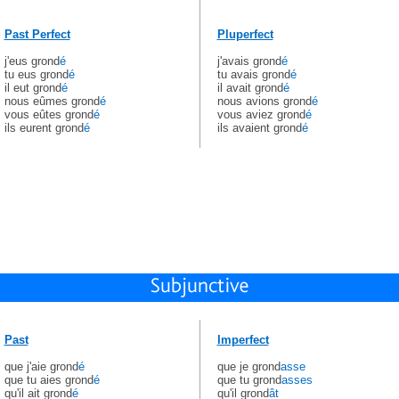
Past Perfect
Pluperfect
j'eus grond
é
j'avais grond
é
tu eus grond
é
tu avais grond
é
il eut grond
é
il avait grond
é
nous eûmes grond
é
nous avions grond
é
vous eûtes grond
é
vous aviez grond
é
ils eurent grond
é
ils avaient grond
é
Past
Imperfect
que j'aie grond
é
que je grond
asse
que tu aies grond
é
que tu grond
asses
qu'il ait grond
é
qu'il grond
ât