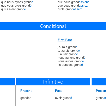
que nous ayons grond
é
que nous grond
assions
que vous ayez grond
é
que vous grond
assiez
qu'ils aient grond
é
qu'ils grond
assent
First Past
j'aurais grond
é
tu aurais grond
é
il aurait grond
é
nous aurions grond
é
vous auriez grond
é
ils auraient grond
é
Present
Past
Presen
gronder
avoir grond
é
grond
a