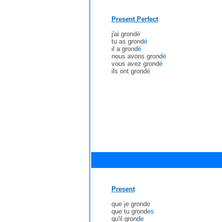
Present Perfect
j'ai grond
é
tu as grond
é
il a grond
é
nous avons grond
é
vous avez grond
é
ils ont grond
é
Present
que je grond
e
que tu grond
es
qu'il grond
e