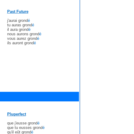
Past Future
j'aurai grond
é
tu auras grond
é
il aura grond
é
nous aurons grond
é
vous aurez grond
é
ils auront grond
é
Pluperfect
que j'eusse grond
é
que tu eusses grond
é
qu'il eût grond
é