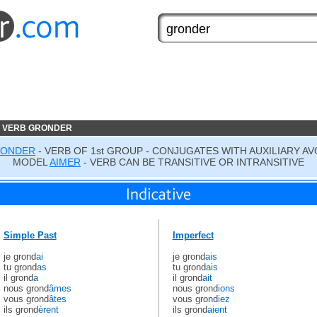
E VERB GRONDER
ONDER
- VERB OF 1st GROUP - CONJUGATES WITH AUXILIARY AV
MODEL
AIMER
- VERB CAN BE TRANSITIVE OR INTRANSITIVE
Simple Past
Imperfect
je grond
ai
je grond
ais
tu grond
as
tu grond
ais
il grond
a
il grond
ait
nous grond
âmes
nous grond
ions
vous grond
âtes
vous grond
iez
ils grond
èrent
ils grond
aient