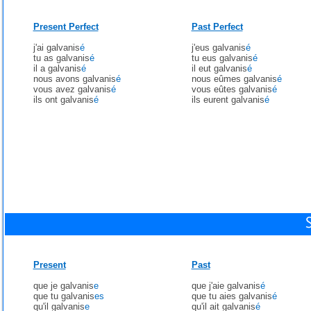
Present Perfect
Past Perfect
j'ai galvanis
é
j'eus galvanis
é
tu as galvanis
é
tu eus galvanis
é
il a galvanis
é
il eut galvanis
é
nous avons galvanis
é
nous eûmes galvanis
é
vous avez galvanis
é
vous eûtes galvanis
é
ils ont galvanis
é
ils eurent galvanis
é
Present
Past
que je galvanis
e
que j'aie galvanis
é
que tu galvanis
es
que tu aies galvanis
é
qu'il galvanis
e
qu'il ait galvanis
é