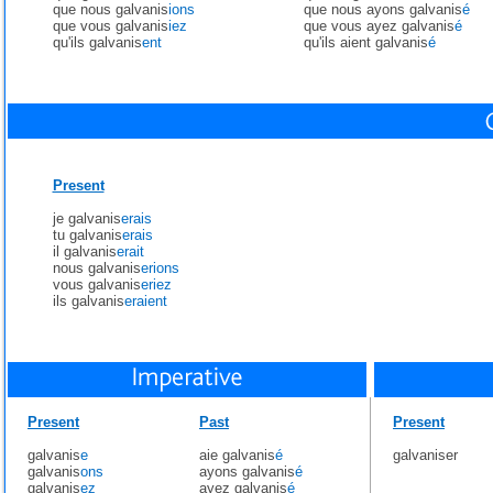
que nous galvanis
ions
que nous ayons galvanis
é
que vous galvanis
iez
que vous ayez galvanis
é
qu'ils galvanis
ent
qu'ils aient galvanis
é
Present
je galvanis
erais
tu galvanis
erais
il galvanis
erait
nous galvanis
erions
vous galvanis
eriez
ils galvanis
eraient
Present
Past
Present
galvanis
e
aie galvanis
é
galvaniser
galvanis
ons
ayons galvanis
é
galvanis
ez
ayez galvanis
é