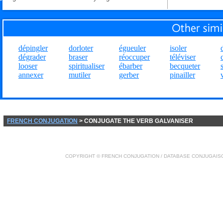
dépingler
dorloter
égueuler
isoler
dégrader
braser
réoccuper
téléviser
looser
spiritualiser
ébarber
becqueter
annexer
mutiler
gerber
pinailler
FRENCH CONJUGATION
> CONJUGATE THE VERB GALVANISER
COPYRIGHT ©
FRENCH CONJUGATION
/ DATABASE
CONJUGAIS