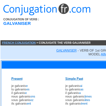
CONJUGATION OF VERB :
GALVANISER
FRENCH CONJUGATION
> CONJUGATE THE VERB GALVANISER
GALVANISER
- VERB OF 1st G
MODEL
AI
Present
Simple Past
je galvanis
e
je galvanis
ai
tu galvanis
es
tu galvanis
as
il galvanis
e
il galvanis
a
nous galvanis
ons
nous galvanis
âmes
vous galvanis
ez
vous galvanis
âtes
ils galvanis
ent
ils galvanis
èrent