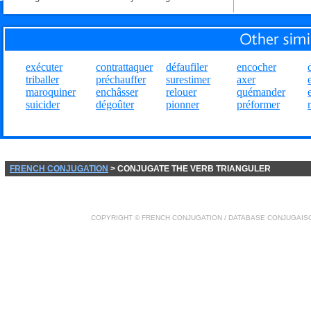
exécuter
contrattaquer
défaufiler
encocher
triballer
préchauffer
surestimer
axer
maroquiner
enchâsser
relouer
quémander
suicider
dégoûter
pionner
préformer
FRENCH CONJUGATION
> CONJUGATE THE VERB TRIANGULER
COPYRIGHT ©
FRENCH CONJUGATION
/ DATABASE
CONJUGAIS