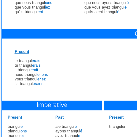
que nous triangul
ions
que nous ayons triangul
é
que vous triangul
iez
que vous ayez triangul
é
qu'ils triangul
ent
qu'ils aient triangul
é
Present
je triangul
erais
tu triangul
erais
il triangul
erait
nous triangul
erions
vous triangul
eriez
ils triangul
eraient
Present
Past
Present
triangul
e
aie triangul
é
trianguler
triangul
ons
ayons triangul
é
triangul
ez
ayez triangul
é