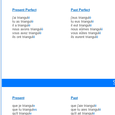
Present Perfect
Past Perfect
j'ai triangul
é
j'eus triangul
é
tu as triangul
é
tu eus triangul
é
il a triangul
é
il eut triangul
é
nous avons triangul
é
nous eûmes triangul
é
vous avez triangul
é
vous eûtes triangul
é
ils ont triangul
é
ils eurent triangul
é
Present
Past
que je triangul
e
que j'aie triangul
é
que tu triangul
es
que tu aies triangul
é
qu'il triangul
e
qu'il ait triangul
é