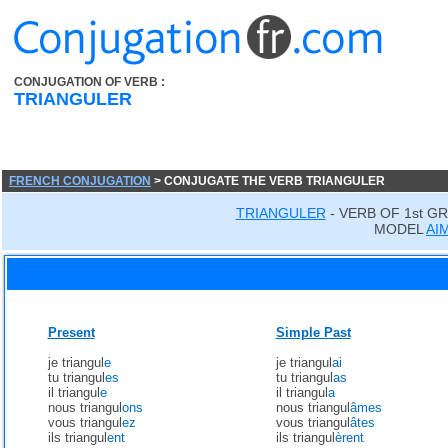
CONJUGATION OF VERB :
TRIANGULER
FRENCH CONJUGATION
> CONJUGATE THE VERB TRIANGULER
TRIANGULER
- VERB OF 1st G
MODEL
AI
Present
Simple Past
je triangul
e
je triangul
ai
tu triangul
es
tu triangul
as
il triangul
e
il triangul
a
nous triangul
ons
nous triangul
âmes
vous triangul
ez
vous triangul
âtes
ils triangul
ent
ils triangul
èrent