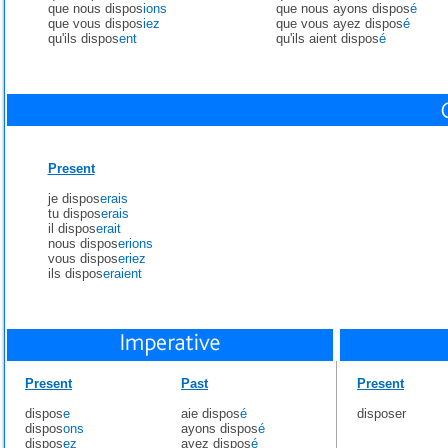
que nous dispos
ions
que nous ayons dispos
é
que vous dispos
iez
que vous ayez dispos
é
qu'ils dispos
ent
qu'ils aient dispos
é
Present
je dispos
erais
tu dispos
erais
il dispos
erait
nous dispos
erions
vous dispos
eriez
ils dispos
eraient
Present
Past
Present
dispos
e
aie dispos
é
disposer
dispos
ons
ayons dispos
é
dispos
ez
ayez dispos
é