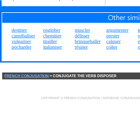
destiner
englober
muscler
argumenter
t
cannibaliser
cheminer
délisser
prester
v
vulgariser
tirailler
brinqueballer
calquer
pocharder
italianiser
résiner
coïter
o
FRENCH CONJUGATION
> CONJUGATE THE VERB DISPOSER
COPYRIGHT ©
FRENCH CONJUGATION
/ DATABASE
CONJUGAIS