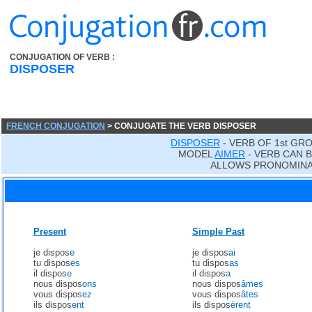
CONJUGATION OF VERB :
DISPOSER
FRENCH CONJUGATION
> CONJUGATE THE VERB DISPOSER
DISPOSER
- VERB OF 1st GR
MODEL
AIMER
- VERB CAN B
ALLOWS PRONOMINA
Present
Simple Past
je dispos
e
je dispos
ai
tu dispos
es
tu dispos
as
il dispos
e
il dispos
a
nous dispos
ons
nous dispos
âmes
vous dispos
ez
vous dispos
âtes
ils dispos
ent
ils dispos
èrent