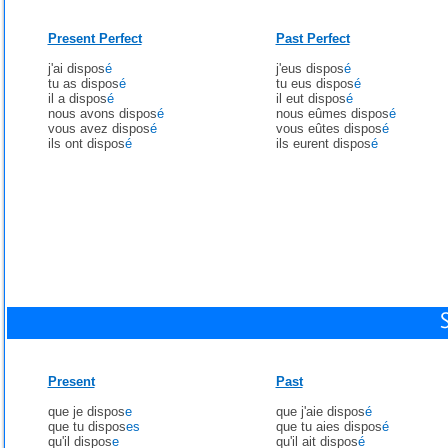
Present Perfect
Past Perfect
j'ai dispos
é
j'eus dispos
é
tu as dispos
é
tu eus dispos
é
il a dispos
é
il eut dispos
é
nous avons dispos
é
nous eûmes dispos
é
vous avez dispos
é
vous eûtes dispos
é
ils ont dispos
é
ils eurent dispos
é
Present
Past
que je dispos
e
que j'aie dispos
é
que tu dispos
es
que tu aies dispos
é
qu'il dispos
e
qu'il ait dispos
é