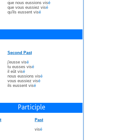
que nous eussions vis
é
que vous eussiez vis
é
qu'ils eussent vis
é
Second Past
j'eusse vis
é
tu eusses vis
é
il eût vis
é
nous eussions vis
é
vous eussiez vis
é
ils eussent vis
é
t
Past
vis
é