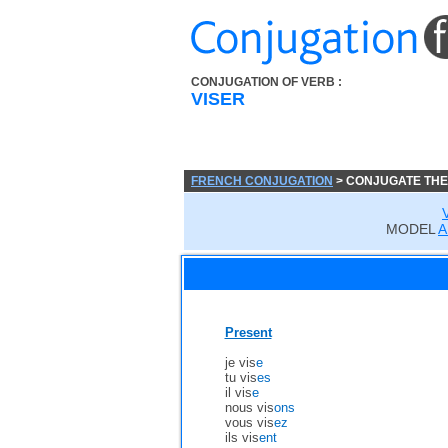
CONJUGATION OF VERB :
VISER
FRENCH CONJUGATION
> CONJUGATE THE
MODEL
A
Present
je vis
e
tu vis
es
il vis
e
nous vis
ons
vous vis
ez
ils vis
ent