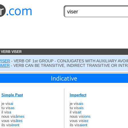
 VERB VISER
VISER
- VERB OF 1st GROUP - CONJUGATES WITH AUXILIARY AVOI
IMER
- VERB CAN BE TRANSITIVE, INDIRECT TRANSITIVE OR INTR
Simple Past
Imperfect
je vis
ai
je vis
ais
tu vis
as
tu vis
ais
il vis
a
il vis
ait
nous vis
âmes
nous vis
ions
vous vis
âtes
vous vis
iez
ils vis
èrent
ils vis
aient