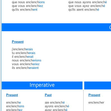
que nous enclench
ions
que nous ayons enclench
é
que vous enclench
iez
que vous ayez enclench
é
qu'ils enclench
ent
qu'ils aient enclench
é
Present
j'enclench
erais
tu enclench
erais
il enclench
erait
nous enclench
erions
vous enclench
eriez
ils enclench
eraient
Present
Past
Present
enclench
e
aie enclench
é
enclencher
enclench
ons
ayons enclench
é
enclench
ez
ayez enclench
é