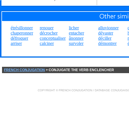
étrésillonner
renouer
licher
alluvionner
chaperonner
décrocher
entacher
dévaster
défroquer
conceptualiser
ânonner
déciller
arriser
calciner
survoler
démontrer
FRENCH CONJUGATION
> CONJUGATE THE VERB ENCLENCHER
COPYRIGHT ©
FRENCH CONJUGATION
/ DATABASE
CONJUGAIS