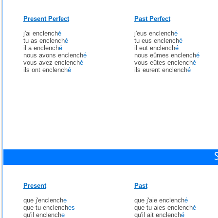
Present Perfect
Past Perfect
j'ai enclench
é
j'eus enclench
é
tu as enclench
é
tu eus enclench
é
il a enclench
é
il eut enclench
é
nous avons enclench
é
nous eûmes enclench
é
vous avez enclench
é
vous eûtes enclench
é
ils ont enclench
é
ils eurent enclench
é
Present
Past
que j'enclench
e
que j'aie enclench
é
que tu enclench
es
que tu aies enclench
é
qu'il enclench
e
qu'il ait enclench
é