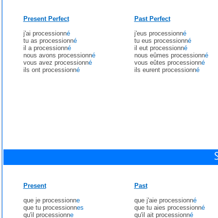
Present Perfect
Past Perfect
j'ai processionn
é
j'eus processionn
é
tu as processionn
é
tu eus processionn
é
il a processionn
é
il eut processionn
é
nous avons processionn
é
nous eûmes processionn
é
vous avez processionn
é
vous eûtes processionn
é
ils ont processionn
é
ils eurent processionn
é
Present
Past
que je processionn
e
que j'aie processionn
é
que tu processionn
es
que tu aies processionn
é
qu'il processionn
e
qu'il ait processionn
é