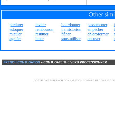
perdurer
inviter
bourdonner
passementer
estoquer
rembourser
transistoriser
empêcher
miauler
restituer
flâner
chloroformer
agrafer
limer
sous-utiliser
encuver
FRENCH CONJUGATION
> CONJUGATE THE VERB PROCESSIONNER
COPYRIGHT ©
FRENCH CONJUGATION
/ DATABASE
CONJUGAIS