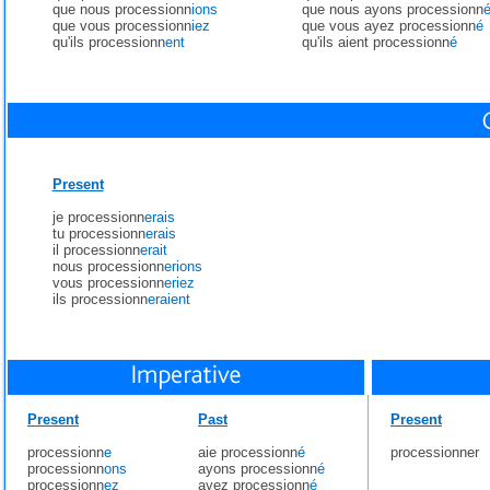
que nous processionn
ions
que nous ayons processionn
que vous processionn
iez
que vous ayez processionn
é
qu'ils processionn
ent
qu'ils aient processionn
é
Present
je processionn
erais
tu processionn
erais
il processionn
erait
nous processionn
erions
vous processionn
eriez
ils processionn
eraient
Present
Past
Present
processionn
e
aie processionn
é
processionner
processionn
ons
ayons processionn
é
processionn
ez
ayez processionn
é