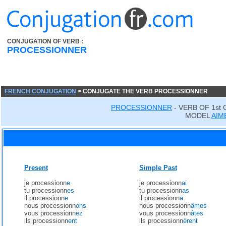
CONJUGATION OF VERB :
PROCESSIONNER
FRENCH CONJUGATION
> CONJUGATE THE VERB PROCESSIONNER
PROCESSIONNER
- VERB OF 1st
MODEL
AIM
Present
Simple Past
je processionn
e
je processionn
ai
tu processionn
es
tu processionn
as
il processionn
e
il processionn
a
nous processionn
ons
nous processionn
âmes
vous processionn
ez
vous processionn
âtes
ils processionn
ent
ils processionn
èrent