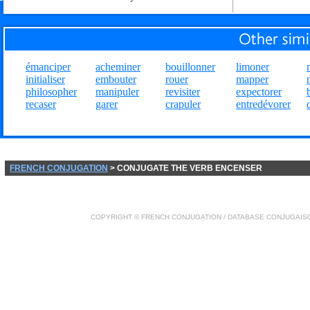
émanciper
acheminer
bouillonner
limoner
initialiser
embouter
rouer
mapper
philosopher
manipuler
revisiter
expectorer
recaser
garer
crapuler
entredévorer
FRENCH CONJUGATION
> CONJUGATE THE VERB ENCENSER
COPYRIGHT ©
FRENCH CONJUGATION
/ DATABASE
CONJUGAIS