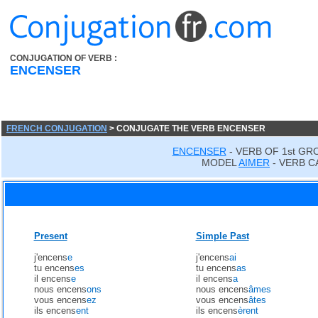
CONJUGATION OF VERB :
ENCENSER
FRENCH CONJUGATION
> CONJUGATE THE VERB ENCENSER
ENCENSER
- VERB OF 1st GR
MODEL
AIMER
- VERB C
Present
Simple Past
j'encens
e
j'encens
ai
tu encens
es
tu encens
as
il encens
e
il encens
a
nous encens
ons
nous encens
âmes
vous encens
ez
vous encens
âtes
ils encens
ent
ils encens
èrent