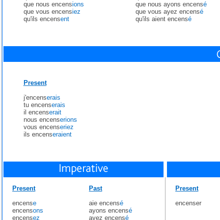
que nous encens
ions
que nous ayons encens
é
que vous encens
iez
que vous ayez encens
é
qu'ils encens
ent
qu'ils aient encens
é
Present
j'encens
erais
tu encens
erais
il encens
erait
nous encens
erions
vous encens
eriez
ils encens
eraient
Present
Past
Present
encens
e
aie encens
é
encenser
encens
ons
ayons encens
é
encens
ez
ayez encens
é