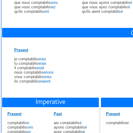
que nous comptabilis
ions
que nous ayons comptabilis
é
que vous comptabilis
iez
que vous ayez comptabilis
é
qu'ils comptabilis
ent
qu'ils aient comptabilis
é
Present
je comptabilis
erais
tu comptabilis
erais
il comptabilis
erait
nous comptabilis
erions
vous comptabilis
eriez
ils comptabilis
eraient
Present
Past
Present
comptabilis
e
aie comptabilis
é
comptabiliser
comptabilis
ons
ayons comptabilis
é
comptabilis
ez
ayez comptabilis
é