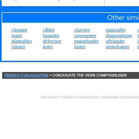
choquer
câbler
chavirer
pantoufler
mater
hasarder
ornementer
diagnostiquer
démeubler
déferriser
enguirlander
affriander
faluner
koter
fauter
monologuer
FRENCH CONJUGATION
> CONJUGATE THE VERB COMPTABILISER
COPYRIGHT ©
FRENCH CONJUGATION
/ DATABASE
CONJUGAIS