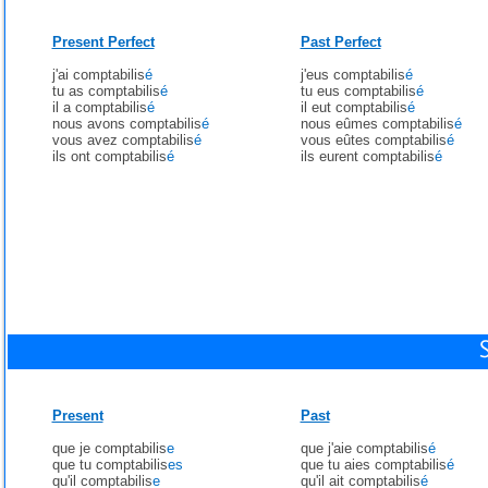
Present Perfect
Past Perfect
j'ai comptabilis
é
j'eus comptabilis
é
tu as comptabilis
é
tu eus comptabilis
é
il a comptabilis
é
il eut comptabilis
é
nous avons comptabilis
é
nous eûmes comptabilis
é
vous avez comptabilis
é
vous eûtes comptabilis
é
ils ont comptabilis
é
ils eurent comptabilis
é
Present
Past
que je comptabilis
e
que j'aie comptabilis
é
que tu comptabilis
es
que tu aies comptabilis
é
qu'il comptabilis
e
qu'il ait comptabilis
é