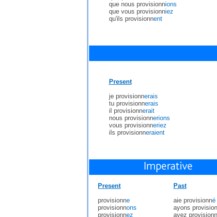
que nous provisionn
ions
que vous provisionn
iez
qu'ils provisionn
ent
Present
je provisionn
erais
tu provisionn
erais
il provisionn
erait
nous provisionn
erions
vous provisionn
eriez
ils provisionn
eraient
Present
Past
provisionn
e
aie provisionn
é
provisionn
ons
ayons provisio
provisionn
ez
ayez provision