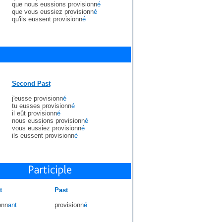
que nous eussions provisionn
é
que vous eussiez provisionn
é
qu'ils eussent provisionn
é
Second Past
j'eusse provisionn
é
tu eusses provisionn
é
il eût provisionn
é
nous eussions provisionn
é
vous eussiez provisionn
é
ils eussent provisionn
é
t
Past
onn
ant
provisionn
é