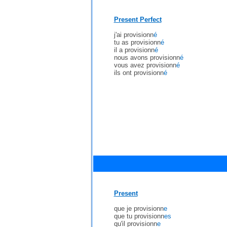
Present Perfect
j'ai provisionn
é
tu as provisionn
é
il a provisionn
é
nous avons provisionn
é
vous avez provisionn
é
ils ont provisionn
é
Present
que je provisionn
e
que tu provisionn
es
qu'il provisionn
e