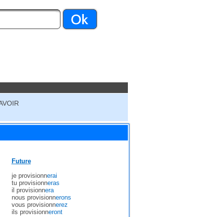
AVOIR
Future
je provisionn
erai
tu provisionn
eras
il provisionn
era
nous provisionn
erons
vous provisionn
erez
ils provisionn
eront