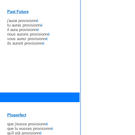
Past Future
j'aurai provisionn
é
tu auras provisionn
é
il aura provisionn
é
nous aurons provisionn
é
vous aurez provisionn
é
ils auront provisionn
é
Pluperfect
que j'eusse provisionn
é
que tu eusses provisionn
é
qu'il eût provisionn
é