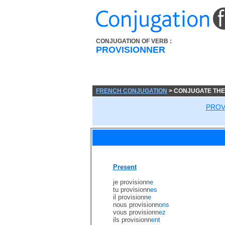
CONJUGATION OF VERB :
PROVISIONNER
FRENCH CONJUGATION
> CONJUGATE THE
PROV
Present
je provisionn
e
tu provisionn
es
il provisionn
e
nous provisionn
ons
vous provisionn
ez
ils provisionn
ent