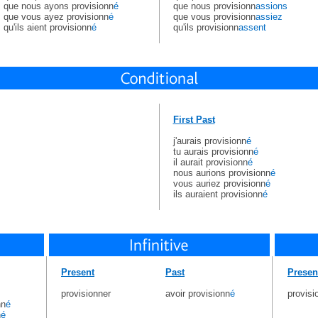
que nous ayons provisionn
é
que nous provisionn
assions
que vous ayez provisionn
é
que vous provisionn
assiez
qu'ils aient provisionn
é
qu'ils provisionn
assent
First Past
j'aurais provisionn
é
tu aurais provisionn
é
il aurait provisionn
é
nous aurions provisionn
é
vous auriez provisionn
é
ils auraient provisionn
é
Present
Past
Presen
provisionner
avoir provisionn
é
provisi
nn
é
n
é