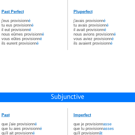
Past Perfect
Pluperfect
j'eus provisionn
é
j'avais provisionn
é
tu eus provisionn
é
tu avais provisionn
é
il eut provisionn
é
il avait provisionn
é
nous eûmes provisionn
é
nous avions provisionn
é
vous eûtes provisionn
é
vous aviez provisionn
é
ils eurent provisionn
é
ils avaient provisionn
é
Past
Imperfect
que j'aie provisionn
é
que je provisionn
asse
que tu aies provisionn
é
que tu provisionn
asses
qu'il ait provisionn
é
qu'il provisionn
ât