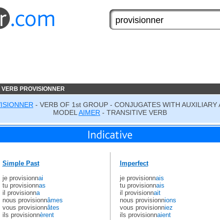
 VERB PROVISIONNER
ISIONNER
- VERB OF 1st GROUP - CONJUGATES WITH AUXILIARY 
MODEL
AIMER
- TRANSITIVE VERB
Simple Past
Imperfect
je provisionn
ai
je provisionn
ais
tu provisionn
as
tu provisionn
ais
il provisionn
a
il provisionn
ait
nous provisionn
âmes
nous provisionn
ions
vous provisionn
âtes
vous provisionn
iez
ils provisionn
èrent
ils provisionn
aient