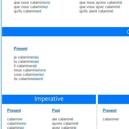
que nous calamin
ions
que nous ayons calamin
é
que vous calamin
iez
que vous ayez calamin
é
qu'ils calamin
ent
qu'ils aient calamin
é
Present
je calamin
erais
tu calamin
erais
il calamin
erait
nous calamin
erions
vous calamin
eriez
ils calamin
eraient
Present
Past
Present
calamin
e
aie calamin
é
calaminer
calamin
ons
ayons calamin
é
calamin
ez
ayez calamin
é