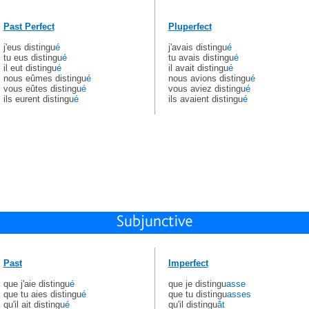
Past Perfect
Pluperfect
j'eus distingu
é
j'avais distingu
é
tu eus distingu
é
tu avais distingu
é
il eut distingu
é
il avait distingu
é
nous eûmes distingu
é
nous avions distingu
é
vous eûtes distingu
é
vous aviez distingu
é
ils eurent distingu
é
ils avaient distingu
é
Past
Imperfect
que j'aie distingu
é
que je distingu
asse
que tu aies distingu
é
que tu distingu
asses
qu'il ait distingu
é
qu'il distingu
ât