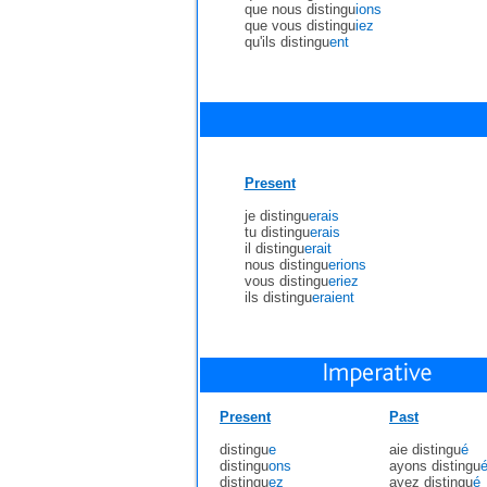
que nous distingu
ions
que vous distingu
iez
qu'ils distingu
ent
Present
je distingu
erais
tu distingu
erais
il distingu
erait
nous distingu
erions
vous distingu
eriez
ils distingu
eraient
Present
Past
distingu
e
aie distingu
é
distingu
ons
ayons distingu
distingu
ez
ayez distingu
é