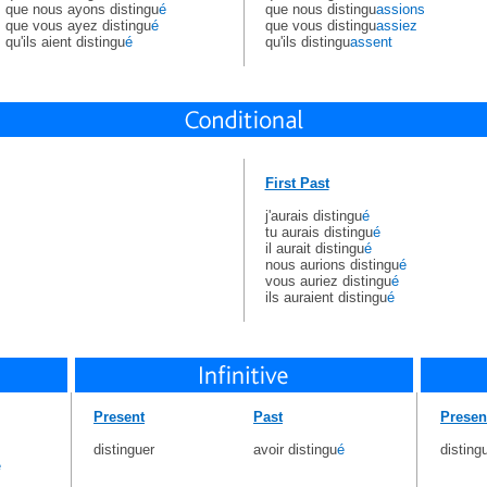
que nous ayons distingu
é
que nous distingu
assions
que vous ayez distingu
é
que vous distingu
assiez
qu'ils aient distingu
é
qu'ils distingu
assent
First Past
j'aurais distingu
é
tu aurais distingu
é
il aurait distingu
é
nous aurions distingu
é
vous auriez distingu
é
ils auraient distingu
é
Present
Past
Presen
distinguer
avoir distingu
é
disting
é