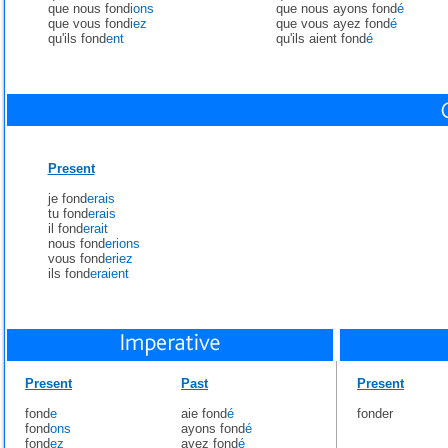
que nous fond
ions
que nous ayons fond
é
que vous fond
iez
que vous ayez fond
é
qu'ils fond
ent
qu'ils aient fond
é
Present
je fond
erais
tu fond
erais
il fond
erait
nous fond
erions
vous fond
eriez
ils fond
eraient
Present
Past
Present
fond
e
aie fond
é
fonder
fond
ons
ayons fond
é
fond
ez
ayez fond
é