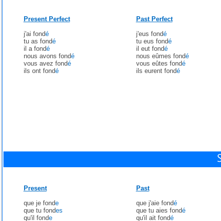
Present Perfect
Past Perfect
j'ai fond
é
j'eus fond
é
tu as fond
é
tu eus fond
é
il a fond
é
il eut fond
é
nous avons fond
é
nous eûmes fond
é
vous avez fond
é
vous eûtes fond
é
ils ont fond
é
ils eurent fond
é
Present
Past
que je fond
e
que j'aie fond
é
que tu fond
es
que tu aies fond
é
qu'il fond
e
qu'il ait fond
é