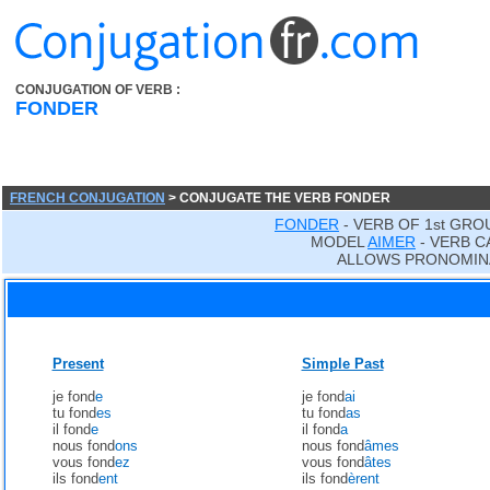
CONJUGATION OF VERB :
FONDER
FRENCH CONJUGATION
> CONJUGATE THE VERB FONDER
FONDER
- VERB OF 1st GRO
MODEL
AIMER
- VERB C
ALLOWS PRONOMIN
Present
Simple Past
je fond
e
je fond
ai
tu fond
es
tu fond
as
il fond
e
il fond
a
nous fond
ons
nous fond
âmes
vous fond
ez
vous fond
âtes
ils fond
ent
ils fond
èrent