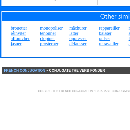
brouetter
monopoliser
mâchurer
rappareiller
réinviter
tenonner
latter
baisser
affourcher
clopiner
oppresser
pulser
jasper
prosterner
défausser
retravailler
FRENCH CONJUGATION
> CONJUGATE THE VERB FONDER
COPYRIGHT ©
FRENCH CONJUGATION
/ DATABASE
CONJUGAIS